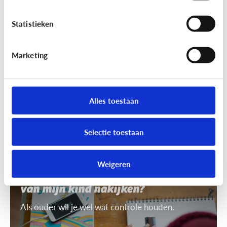
7 tips om uit te leggen wat ‘recht
op afbeelding’ is
Statistieken
Je mag niet zomaar foto's van anderen nemen of
gebruiken. Daarvoor heb je toestemming nodig.
Marketing
Dat heet ‘recht op afbeelding’.
Alles toestaan
Selectie toestaan
Privacy
Weigeren
Mag ik de smartphone of tablet
van mijn kind nakijken?
Als ouder wil je wel wat controle houden.