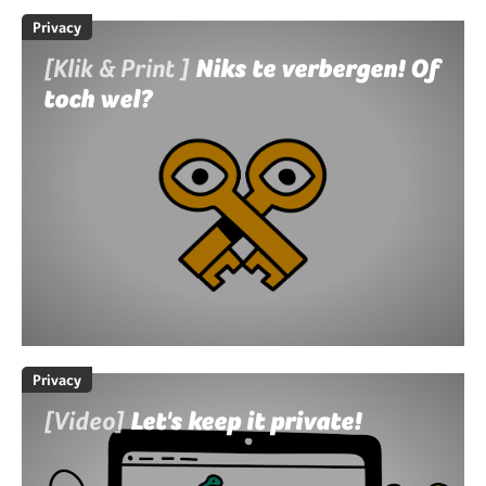
Privacy
[Klik & Print ]
Niks te verbergen! Of
toch wel?
Privacy
[Video]
Let's keep it private!