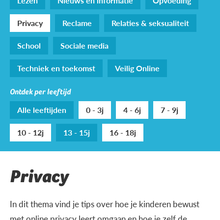
Lezen
Nieuws en informatie
Opvoeding
Privacy
Reclame
Relaties & seksualiteit
School
Sociale media
Techniek en toekomst
Veilig Online
Ontdek per leeftijd
Alle leeftijden
0 - 3j
4 - 6j
7 - 9j
10 - 12j
13 - 15j
16 - 18j
Privacy
In dit thema vind je tips over hoe je kinderen bewust
met online privacy leert omgaan en hoe je zelf de