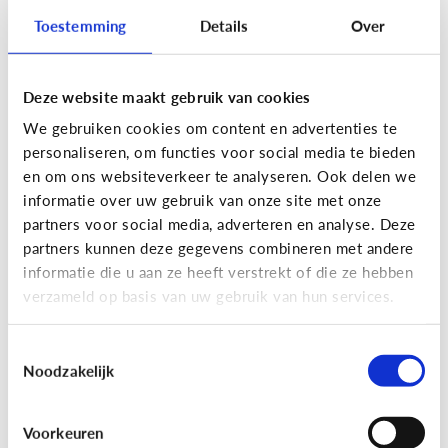
Toestemming
Details
Over
Deze website maakt gebruik van cookies
Privacy
We gebruiken cookies om content en advertenties te
Moet ik aan mijn kind uitleggen
personaliseren, om functies voor social media te bieden
wat 'recht op afbeelding' is?
en om ons websiteverkeer te analyseren. Ook delen we
informatie over uw gebruik van onze site met onze
Staat jou kind stil bij het maken en verspreiden
partners voor social media, adverteren en analyse. Deze
van foto’s en filmpjes waar anderen op staan? Of
partners kunnen deze gegevens combineren met andere
deelt jouw kind zomaar alles van iedereen op
informatie die u aan ze heeft verstrekt of die ze hebben
Facebook of Snapchat?
verzameld op basis van uw gebruik van hun services.
Toestemmingsselectie
Noodzakelijk
Privacy
Voorkeuren