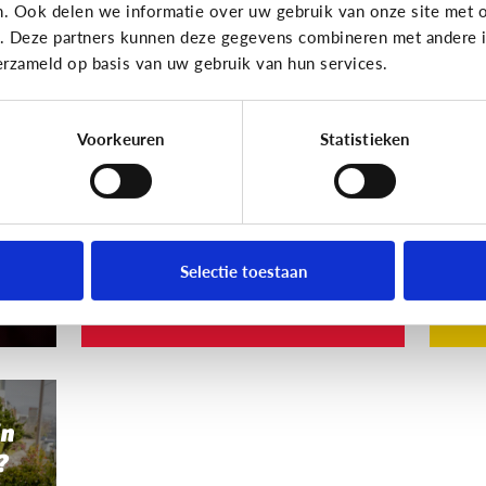
n. Ook delen we informatie over uw gebruik van onze site met o
Privacy
Privac
e. Deze partners kunnen deze gegevens combineren met andere in
erzameld op basis van uw gebruik van hun services.
ne
Ongewenste foto van
M
ind
je kind online?
ge
mi
Voorkeuren
Statistieken
Foto’s delen op Facebook is
g
leuk, maar niet altijd.
De
zet
int
Selectie toestaan
Volg deze 5 stappen
Wa
jn
?