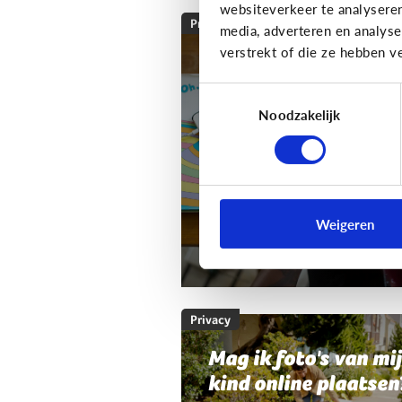
websiteverkeer te analysere
Privacy
media, adverteren en analys
verstrekt of die ze hebben v
Mag ik de smartpho
of tablet van mijn k
Toestemmingsselectie
nakijken?
Noodzakelijk
Als ouder wil je wel wat
controle houden.
Weigeren
Mag dat? En hoe doe je dat?
Privacy
Mag ik foto's van mi
kind online plaatsen