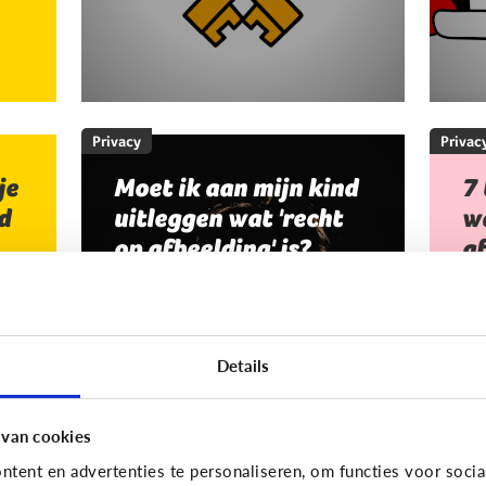
Privacy
Privac
je
Moet ik aan mijn kind
7 
d
uitleggen wat 'recht
wa
op afbeelding' is?
af
Staat jou kind stil bij het maken
Je
en verspreiden van foto’s en
an
filmpjes waar anderen op staan?
Da
Details
Of deelt jouw kind zomaar alles
no
van iedereen op Facebook of
afb
Snapchat?
 van cookies
tent en advertenties te personaliseren, om functies voor socia