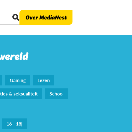
Over MediaNest
 wereld
Gaming
Lezen
ties & seksualiteit
School
16 - 18j