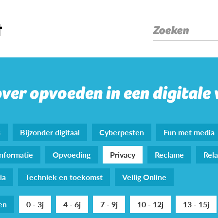
Zoeken
over opvoeden in een digitale
s
Bijzonder digitaal
Cyberpesten
Fun met media
nformatie
Opvoeding
Privacy
Reclame
Rela
ia
Techniek en toekomst
Veilig Online
den
0 - 3j
4 - 6j
7 - 9j
10 - 12j
13 - 15j