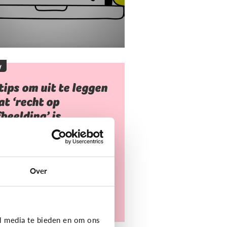
y
tips om uit te leggen
t ‘recht op
beelding’ is
 mag niet zomaar foto's van
deren nemen of gebruiken.
arvoor heb je toestemming
Over
dig. Dat heet ‘recht op
eelding’.
l media te bieden en om ons