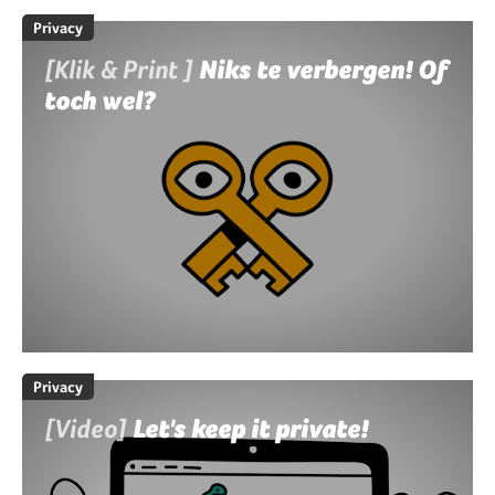
Privacy
[Klik & Print ]
Niks te verbergen! Of
toch wel?
Privacy
[Video]
Let's keep it private!