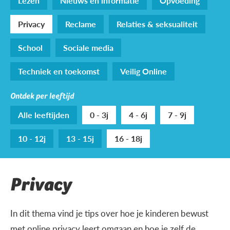
Lezen
Nieuws en informatie
Opvoeding
Privacy
Reclame
Relaties & seksualiteit
School
Sociale media
Techniek en toekomst
Veilig Online
Ontdek per leeftijd
Alle leeftijden
0 - 3j
4 - 6j
7 - 9j
10 - 12j
13 - 15j
16 - 18j
Privacy
In dit thema vind je tips over hoe je kinderen bewust
met online privacy leert omgaan en hoe je zelf de