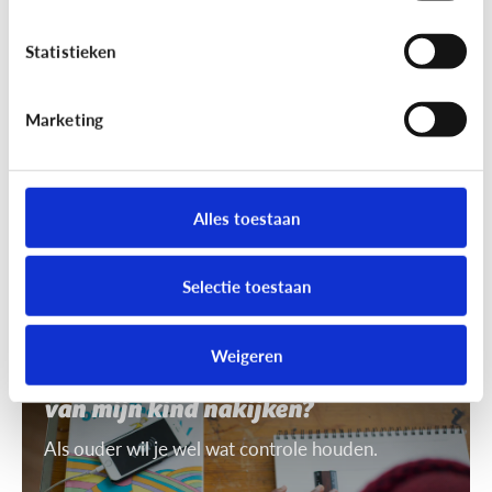
7 tips om uit te leggen wat ‘recht
op afbeelding’ is
Statistieken
Je mag niet zomaar foto's van anderen nemen of
gebruiken. Daarvoor heb je toestemming nodig.
Marketing
Dat heet ‘recht op afbeelding’.
Alles toestaan
Selectie toestaan
Privacy
Weigeren
Mag ik de smartphone of tablet
van mijn kind nakijken?
Als ouder wil je wel wat controle houden.