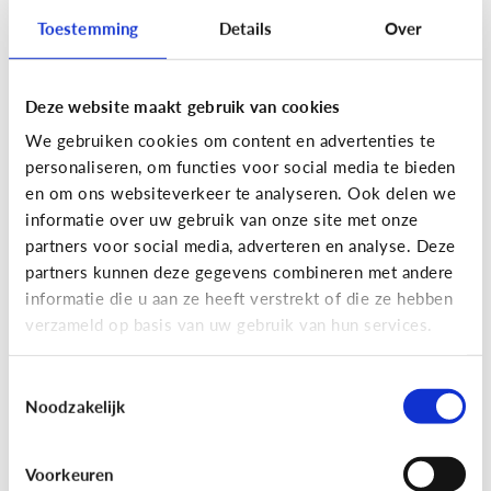
Toestemming
Details
Over
Deze website maakt gebruik van cookies
Privacy
We gebruiken cookies om content en advertenties te
Moet ik aan mijn kind uitleggen
personaliseren, om functies voor social media te bieden
wat 'recht op afbeelding' is?
en om ons websiteverkeer te analyseren. Ook delen we
informatie over uw gebruik van onze site met onze
Staat jou kind stil bij het maken en verspreiden
partners voor social media, adverteren en analyse. Deze
van foto’s en filmpjes waar anderen op staan? Of
partners kunnen deze gegevens combineren met andere
deelt jouw kind zomaar alles van iedereen op
informatie die u aan ze heeft verstrekt of die ze hebben
Facebook of Snapchat?
verzameld op basis van uw gebruik van hun services.
Toestemmingsselectie
Noodzakelijk
Privacy
Voorkeuren