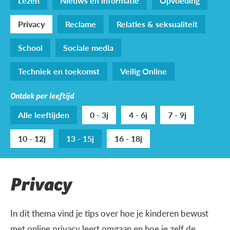
Lezen
Nieuws en informatie
Opvoeding
Privacy
Reclame
Relaties & seksualiteit
School
Sociale media
Techniek en toekomst
Veilig Online
Ontdek per leeftijd
Alle leeftijden
0 - 3j
4 - 6j
7 - 9j
10 - 12j
13 - 15j
16 - 18j
Privacy
In dit thema vind je tips over hoe je kinderen bewust
met online privacy leert omgaan en hoe je zelf de