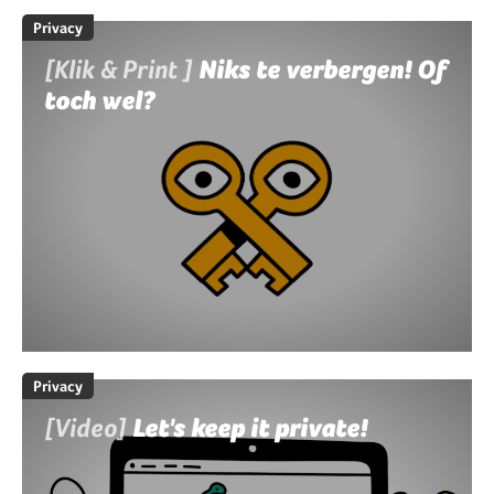
Privacy
[Klik & Print ]
Niks te verbergen! Of
toch wel?
Privacy
[Video]
Let's keep it private!