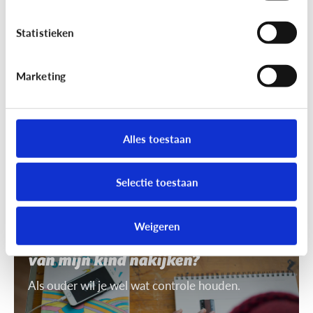
7 tips om uit te leggen wat ‘recht
op afbeelding’ is
Statistieken
Je mag niet zomaar foto's van anderen nemen of
gebruiken. Daarvoor heb je toestemming nodig.
Marketing
Dat heet ‘recht op afbeelding’.
Alles toestaan
Selectie toestaan
Privacy
Weigeren
Mag ik de smartphone of tablet
van mijn kind nakijken?
Als ouder wil je wel wat controle houden.