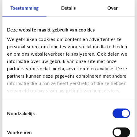
Toestemming
Details
Over
Deze website maakt gebruik van cookies
Privacy
We gebruiken cookies om content en advertenties te
Moet ik aan mijn kind uitleggen
personaliseren, om functies voor social media te bieden
wat 'recht op afbeelding' is?
en om ons websiteverkeer te analyseren. Ook delen we
informatie over uw gebruik van onze site met onze
Staat jou kind stil bij het maken en verspreiden
partners voor social media, adverteren en analyse. Deze
van foto’s en filmpjes waar anderen op staan? Of
partners kunnen deze gegevens combineren met andere
deelt jouw kind zomaar alles van iedereen op
informatie die u aan ze heeft verstrekt of die ze hebben
Facebook of Snapchat?
verzameld op basis van uw gebruik van hun services.
Toestemmingsselectie
Noodzakelijk
Privacy
Voorkeuren