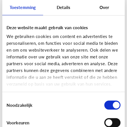
Toestemming
Details
Over
Deze website maakt gebruik van cookies
Privacy
We gebruiken cookies om content en advertenties te
Moet ik aan mijn kind uitleggen
personaliseren, om functies voor social media te bieden
wat 'recht op afbeelding' is?
en om ons websiteverkeer te analyseren. Ook delen we
informatie over uw gebruik van onze site met onze
Staat jou kind stil bij het maken en verspreiden
partners voor social media, adverteren en analyse. Deze
van foto’s en filmpjes waar anderen op staan? Of
partners kunnen deze gegevens combineren met andere
deelt jouw kind zomaar alles van iedereen op
informatie die u aan ze heeft verstrekt of die ze hebben
Facebook of Snapchat?
verzameld op basis van uw gebruik van hun services.
Toestemmingsselectie
Noodzakelijk
Privacy
Voorkeuren