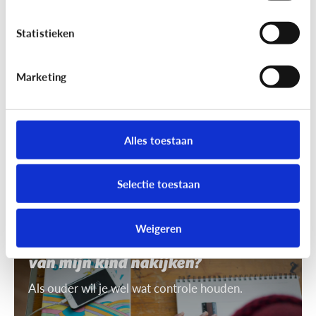
7 tips om uit te leggen wat ‘recht
op afbeelding’ is
Statistieken
Je mag niet zomaar foto's van anderen nemen of
gebruiken. Daarvoor heb je toestemming nodig.
Marketing
Dat heet ‘recht op afbeelding’.
Alles toestaan
Selectie toestaan
Privacy
Weigeren
Mag ik de smartphone of tablet
van mijn kind nakijken?
Als ouder wil je wel wat controle houden.