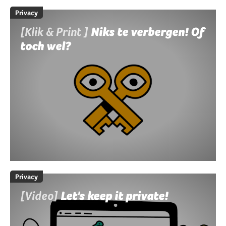
Privacy
[Klik & Print ]
Niks te verbergen! Of
toch wel?
Privacy
[Video]
Let's keep it private!