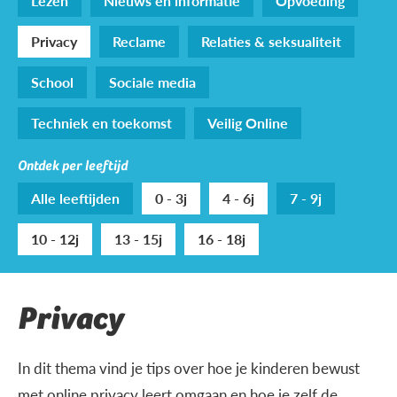
Lezen
Nieuws en informatie
Opvoeding
Privacy
Reclame
Relaties & seksualiteit
School
Sociale media
Techniek en toekomst
Veilig Online
Ontdek per leeftijd
Alle leeftijden
0 - 3j
4 - 6j
7 - 9j
10 - 12j
13 - 15j
16 - 18j
Privacy
In dit thema vind je tips over hoe je kinderen bewust
met online privacy leert omgaan en hoe je zelf de