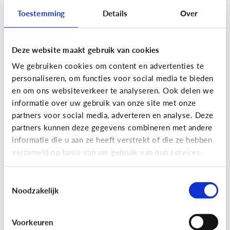
Toestemming
Details
Over
Deze website maakt gebruik van cookies
Privacy
We gebruiken cookies om content en advertenties te
Moet ik aan mijn kind uitleggen
personaliseren, om functies voor social media te bieden
wat 'recht op afbeelding' is?
en om ons websiteverkeer te analyseren. Ook delen we
informatie over uw gebruik van onze site met onze
Staat jou kind stil bij het maken en verspreiden
partners voor social media, adverteren en analyse. Deze
van foto’s en filmpjes waar anderen op staan? Of
partners kunnen deze gegevens combineren met andere
deelt jouw kind zomaar alles van iedereen op
informatie die u aan ze heeft verstrekt of die ze hebben
Facebook of Snapchat?
verzameld op basis van uw gebruik van hun services.
Toestemmingsselectie
Noodzakelijk
Privacy
Voorkeuren