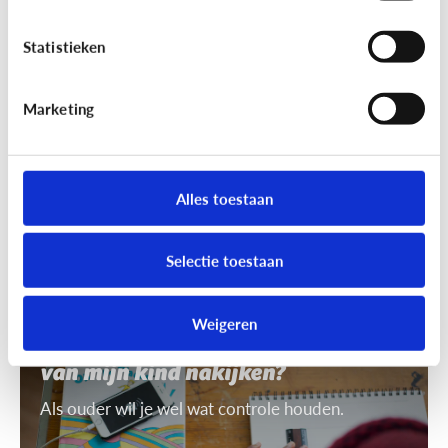
7 tips om uit te leggen wat ‘recht
op afbeelding’ is
Statistieken
Je mag niet zomaar foto's van anderen nemen of
gebruiken. Daarvoor heb je toestemming nodig.
Marketing
Dat heet ‘recht op afbeelding’.
Alles toestaan
Selectie toestaan
Privacy
Weigeren
Mag ik de smartphone of tablet
van mijn kind nakijken?
Als ouder wil je wel wat controle houden.