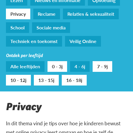
Lezen
Nieuws en informatie
Opvoeding
Privacy
Reclame
Relaties & seksualiteit
School
Sociale media
Techniek en toekomst
Veilig Online
Ontdek per leeftijd
Alle leeftijden
0 - 3j
4 - 6j
7 - 9j
10 - 12j
13 - 15j
16 - 18j
Privacy
In dit thema vind je tips over hoe je kinderen bewust
met online privacy leert omgaan en hoe je zelf de