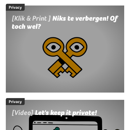
Privacy
[Klik & Print ]
Niks te verbergen! Of
toch wel?
Privacy
[Video]
Let's keep it private!