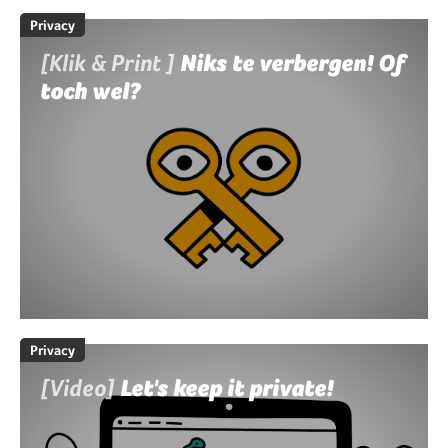
Privacy
[Klik & Print ]
Niks te verbergen! Of
toch wel?
Privacy
[Video]
Let's keep it private!