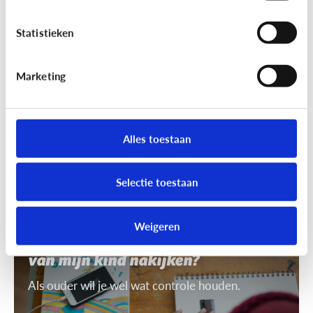
7 tips om uit te leggen wat ‘recht
op afbeelding’ is
Statistieken
Je mag niet zomaar foto's van anderen nemen of
gebruiken. Daarvoor heb je toestemming nodig.
Marketing
Dat heet ‘recht op afbeelding’.
Alles toestaan
Selectie toestaan
Privacy
Weigeren
Mag ik de smartphone of tablet
van mijn kind nakijken?
Als ouder wil je wel wat controle houden.