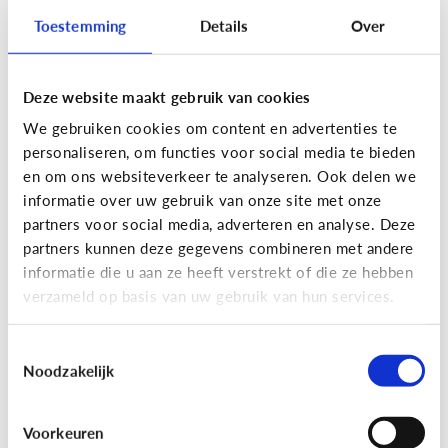
Toestemming
Details
Over
Deze website maakt gebruik van cookies
Privacy
We gebruiken cookies om content en advertenties te
Moet ik aan mijn kind uitleggen
personaliseren, om functies voor social media te bieden
wat 'recht op afbeelding' is?
en om ons websiteverkeer te analyseren. Ook delen we
informatie over uw gebruik van onze site met onze
Staat jou kind stil bij het maken en verspreiden
partners voor social media, adverteren en analyse. Deze
van foto’s en filmpjes waar anderen op staan? Of
partners kunnen deze gegevens combineren met andere
deelt jouw kind zomaar alles van iedereen op
informatie die u aan ze heeft verstrekt of die ze hebben
Facebook of Snapchat?
verzameld op basis van uw gebruik van hun services.
Toestemmingsselectie
Noodzakelijk
Privacy
Voorkeuren