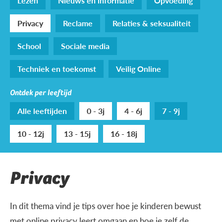
Lezen
Nieuws en informatie
Opvoeding
Privacy
Reclame
Relaties & seksualiteit
School
Sociale media
Techniek en toekomst
Veilig Online
Ontdek per leeftijd
Alle leeftijden
0 - 3j
4 - 6j
7 - 9j
10 - 12j
13 - 15j
16 - 18j
Privacy
In dit thema vind je tips over hoe je kinderen bewust
met online privacy leert omgaan en hoe je zelf de