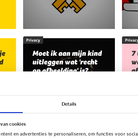
Privacy
Privac
je
Moet ik aan mijn kind
7 
d
uitleggen wat 'recht
wa
op afbeelding' is?
af
Staat jou kind stil bij het maken
Je
en verspreiden van foto’s en
an
filmpjes waar anderen op staan?
Da
Details
Of deelt jouw kind zomaar alles
no
van iedereen op Facebook of
afb
Snapchat?
 van cookies
tent en advertenties te personaliseren, om functies voor socia