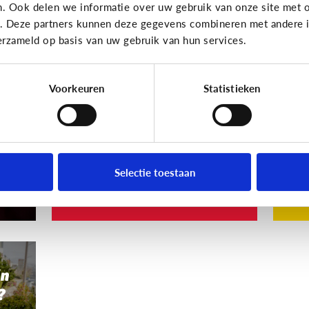
n. Ook delen we informatie over uw gebruik van onze site met o
Privacy
Privac
e. Deze partners kunnen deze gegevens combineren met andere in
erzameld op basis van uw gebruik van hun services.
ne
Ongewenste foto van
M
ind
je kind online?
ge
mi
Voorkeuren
Statistieken
Foto’s delen op Facebook is
g
leuk, maar niet altijd.
De
zet
int
Selectie toestaan
Volg deze 5 stappen
Wa
jn
?