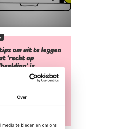
y
tips om uit te leggen
t ‘recht op
beelding’ is
 mag niet zomaar foto's van
deren nemen of gebruiken.
arvoor heb je toestemming
Over
dig. Dat heet ‘recht op
eelding’.
l media te bieden en om ons