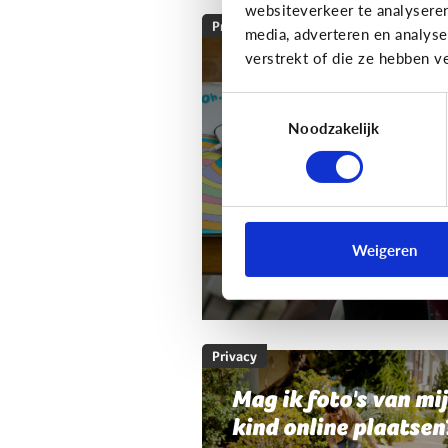
websiteverkeer te analysere
Privacy
media, adverteren en analys
verstrekt of die ze hebben v
Mag ik de smartpho
of tablet van mijn k
Toestemmingsselectie
nakijken?
Noodzakelijk
Als ouder wil je wel wat
controle houden.
Weigeren
Mag dat? En hoe doe je dat?
Privacy
Mag ik foto's van mi
kind online plaatsen