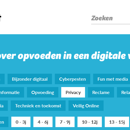
Zoeken
over opvoeden in een digitale
s
Bijzonder digitaal
Cyberpesten
Fun met media
nformatie
Opvoeding
Privacy
Reclame
Rela
ia
Techniek en toekomst
Veilig Online
den
0 - 3j
4 - 6j
7 - 9j
10 - 12j
13 - 15j