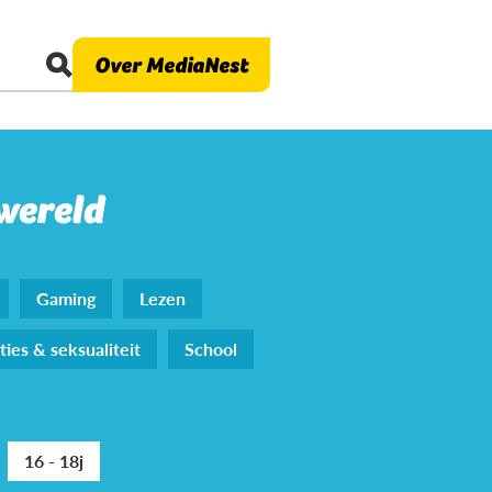
Over MediaNest
 wereld
Gaming
Lezen
ties & seksualiteit
School
16 - 18j