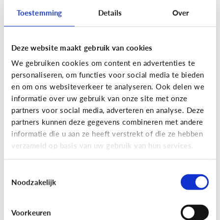
Toestemming
Details
Over
Deze website maakt gebruik van cookies
Privacy
We gebruiken cookies om content en advertenties te
Moet ik aan mijn kind uitleggen
personaliseren, om functies voor social media te bieden
wat 'recht op afbeelding' is?
en om ons websiteverkeer te analyseren. Ook delen we
informatie over uw gebruik van onze site met onze
Staat jou kind stil bij het maken en verspreiden
partners voor social media, adverteren en analyse. Deze
van foto’s en filmpjes waar anderen op staan? Of
partners kunnen deze gegevens combineren met andere
deelt jouw kind zomaar alles van iedereen op
informatie die u aan ze heeft verstrekt of die ze hebben
Facebook of Snapchat?
verzameld op basis van uw gebruik van hun services.
Toestemmingsselectie
Noodzakelijk
Privacy
Voorkeuren