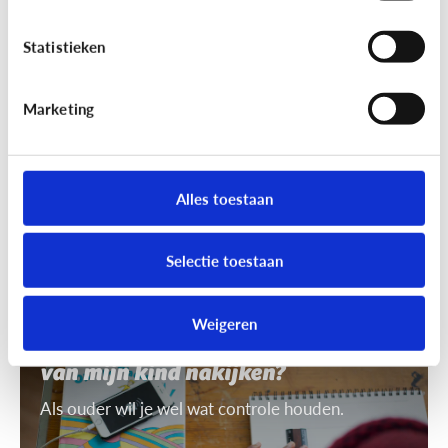
7 tips om uit te leggen wat ‘recht
op afbeelding’ is
Statistieken
Je mag niet zomaar foto's van anderen nemen of
gebruiken. Daarvoor heb je toestemming nodig.
Marketing
Dat heet ‘recht op afbeelding’.
Alles toestaan
Selectie toestaan
Privacy
Weigeren
Mag ik de smartphone of tablet
van mijn kind nakijken?
Als ouder wil je wel wat controle houden.