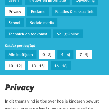
Lezen
Nieuws en informatie
Opvoeding
Privacy
Reclame
Relaties & seksualiteit
School
Sociale media
Techniek en toekomst
Veilig Online
Ontdek per leeftijd
Alle leeftijden
0 - 3j
4 - 6j
7 - 9j
10 - 12j
13 - 15j
16 - 18j
Privacy
In dit thema vind je tips over hoe je kinderen bewust
met online privacy leert omgaan en hoe je zelf de