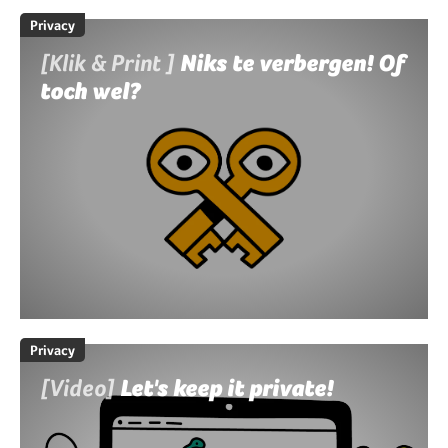
Privacy
[Klik & Print ]
Niks te verbergen! Of
toch wel?
Privacy
[Video]
Let's keep it private!