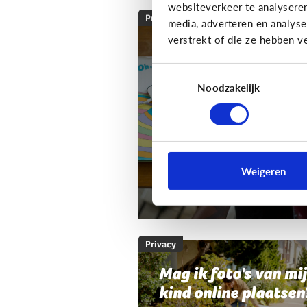
websiteverkeer te analysere
Privacy
media, adverteren en analys
verstrekt of die ze hebben v
Mag ik de smartpho
of tablet van mijn k
Toestemmingsselectie
nakijken?
Noodzakelijk
Als ouder wil je wel wat
controle houden.
Weigeren
Mag dat? En hoe doe je dat?
Privacy
Mag ik foto's van mi
kind online plaatsen