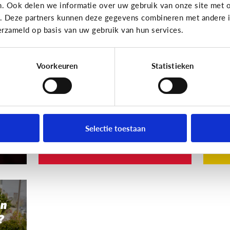
n. Ook delen we informatie over uw gebruik van onze site met o
Privacy
Privac
e. Deze partners kunnen deze gegevens combineren met andere in
erzameld op basis van uw gebruik van hun services.
ne
Ongewenste foto van
M
ind
je kind online?
ge
mi
Voorkeuren
Statistieken
Foto’s delen op Facebook is
g
leuk, maar niet altijd.
De
zet
int
Selectie toestaan
Volg deze 5 stappen
Wa
jn
?