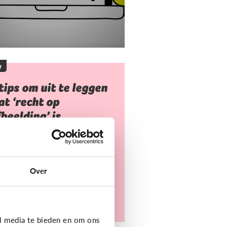
y
tips om uit te leggen
t ‘recht op
beelding’ is
 mag niet zomaar foto's van
deren nemen of gebruiken.
arvoor heb je toestemming
Over
dig. Dat heet ‘recht op
eelding’.
l media te bieden en om ons