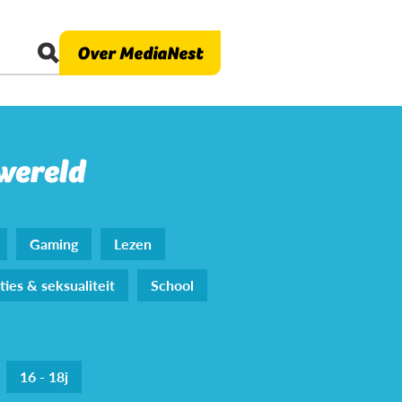
Over MediaNest
 wereld
Gaming
Lezen
ties & seksualiteit
School
16 - 18j