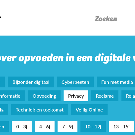
Zoeken
over opvoeden in een digitale
s
Bijzonder digitaal
Cyberpesten
Fun met media
nformatie
Opvoeding
Privacy
Reclame
Rela
ia
Techniek en toekomst
Veilig Online
den
0 - 3j
4 - 6j
7 - 9j
10 - 12j
13 - 15j