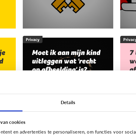
Privacy
Privac
je
Moet ik aan mijn kind
7 
d
uitleggen wat 'recht
wa
op afbeelding' is?
af
Staat jou kind stil bij het maken
Je
en verspreiden van foto’s en
an
filmpjes waar anderen op staan?
Da
Details
Of deelt jouw kind zomaar alles
no
van iedereen op Facebook of
afb
Snapchat?
 van cookies
tent en advertenties te personaliseren, om functies voor socia