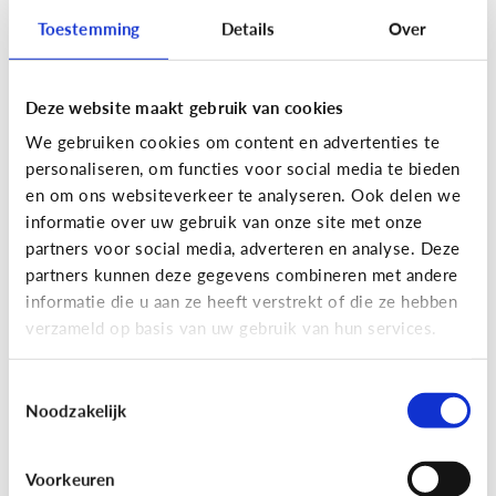
Toestemming
Details
Over
Deze website maakt gebruik van cookies
Privacy
We gebruiken cookies om content en advertenties te
Moet ik aan mijn kind uitleggen
personaliseren, om functies voor social media te bieden
wat 'recht op afbeelding' is?
en om ons websiteverkeer te analyseren. Ook delen we
informatie over uw gebruik van onze site met onze
Staat jou kind stil bij het maken en verspreiden
partners voor social media, adverteren en analyse. Deze
van foto’s en filmpjes waar anderen op staan? Of
partners kunnen deze gegevens combineren met andere
deelt jouw kind zomaar alles van iedereen op
informatie die u aan ze heeft verstrekt of die ze hebben
Facebook of Snapchat?
verzameld op basis van uw gebruik van hun services.
Toestemmingsselectie
Noodzakelijk
Privacy
Voorkeuren