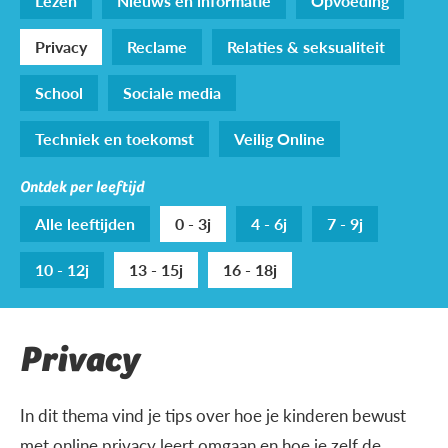
Lezen
Nieuws en informatie
Opvoeding
Privacy
Reclame
Relaties & seksualiteit
School
Sociale media
Techniek en toekomst
Veilig Online
Ontdek per leeftijd
Alle leeftijden
0 - 3j
4 - 6j
7 - 9j
10 - 12j
13 - 15j
16 - 18j
Privacy
In dit thema vind je tips over hoe je kinderen bewust
met online privacy leert omgaan en hoe je zelf de