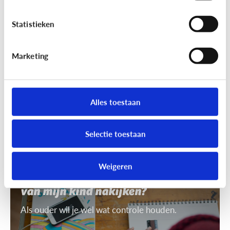
7 tips om uit te leggen wat ‘recht
op afbeelding’ is
Statistieken
Je mag niet zomaar foto's van anderen nemen of
gebruiken. Daarvoor heb je toestemming nodig.
Marketing
Dat heet ‘recht op afbeelding’.
Alles toestaan
Selectie toestaan
Privacy
Weigeren
Mag ik de smartphone of tablet
van mijn kind nakijken?
Als ouder wil je wel wat controle houden.