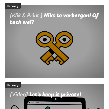
Privacy
[Klik & Print ]
Niks te verbergen! Of
toch wel?
Privacy
[Video]
Let's keep it private!