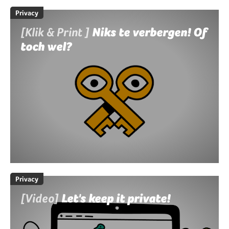
Privacy
[Klik & Print ]
Niks te verbergen! Of
toch wel?
Privacy
[Video]
Let's keep it private!