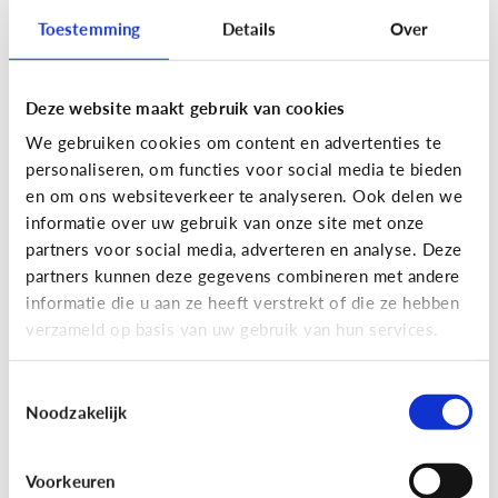
Toestemming
Details
Over
Deze website maakt gebruik van cookies
Privacy
We gebruiken cookies om content en advertenties te
Moet ik aan mijn kind uitleggen
personaliseren, om functies voor social media te bieden
wat 'recht op afbeelding' is?
en om ons websiteverkeer te analyseren. Ook delen we
informatie over uw gebruik van onze site met onze
Staat jou kind stil bij het maken en verspreiden
partners voor social media, adverteren en analyse. Deze
van foto’s en filmpjes waar anderen op staan? Of
partners kunnen deze gegevens combineren met andere
deelt jouw kind zomaar alles van iedereen op
informatie die u aan ze heeft verstrekt of die ze hebben
Facebook of Snapchat?
verzameld op basis van uw gebruik van hun services.
Toestemmingsselectie
Noodzakelijk
Privacy
Voorkeuren