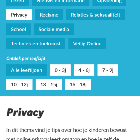
Lezen
Nieuws en informatie
Opvoeding
Privacy
Reclame
Relaties & seksualiteit
School
Sociale media
Techniek en toekomst
Veilig Online
Ontdek per leeftijd
Alle leeftijden
0 - 3j
4 - 6j
7 - 9j
10 - 12j
13 - 15j
16 - 18j
Privacy
In dit thema vind je tips over hoe je kinderen bewust
met online privacy leert omgaan en hoe je zelf de