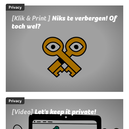
Privacy
[Klik & Print ]
Niks te verbergen! Of
toch wel?
Privacy
[Video]
Let's keep it private!