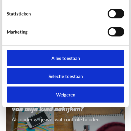
7 tips om uit te leggen wat ‘recht
op afbeelding’ is
Statistieken
Je mag niet zomaar foto's van anderen nemen of
gebruiken. Daarvoor heb je toestemming nodig.
Marketing
Dat heet ‘recht op afbeelding’.
Alles toestaan
Selectie toestaan
Privacy
Weigeren
Mag ik de smartphone of tablet
van mijn kind nakijken?
Als ouder wil je wel wat controle houden.