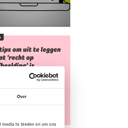
y
tips om uit te leggen
t ‘recht op
beelding’ is
 mag niet zomaar foto's van
deren nemen of gebruiken.
arvoor heb je toestemming
Over
dig. Dat heet ‘recht op
eelding’.
l media te bieden en om ons