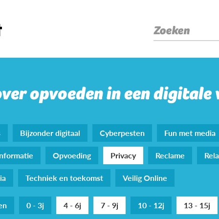
Zoeken
over opvoeden in een digitale
s
Bijzonder digitaal
Cyberpesten
Fun met media
nformatie
Opvoeding
Privacy
Reclame
Rela
ia
Techniek en toekomst
Veilig Online
den
0 - 3j
4 - 6j
7 - 9j
10 - 12j
13 - 15j