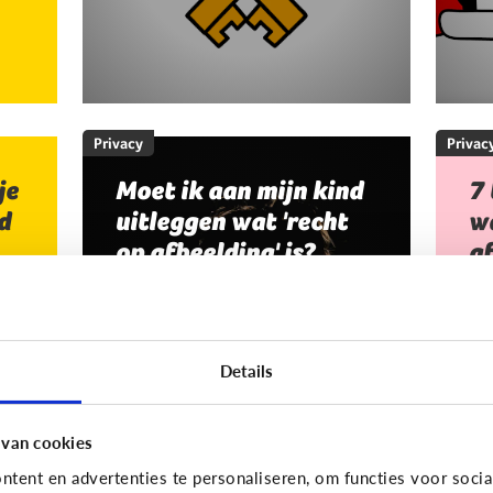
Privacy
Privac
je
Moet ik aan mijn kind
7 
d
uitleggen wat 'recht
wa
op afbeelding' is?
af
Staat jou kind stil bij het maken
Je
en verspreiden van foto’s en
an
filmpjes waar anderen op staan?
Da
Details
Of deelt jouw kind zomaar alles
no
van iedereen op Facebook of
afb
Snapchat?
 van cookies
tent en advertenties te personaliseren, om functies voor socia