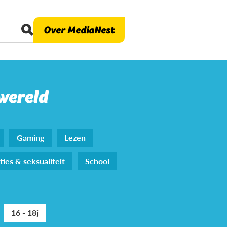
Over MediaNest
 wereld
Gaming
Lezen
ties & seksualiteit
School
16 - 18j