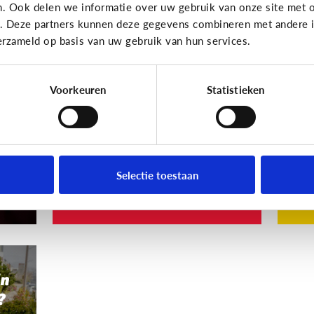
n. Ook delen we informatie over uw gebruik van onze site met o
Privacy
Privac
e. Deze partners kunnen deze gegevens combineren met andere in
erzameld op basis van uw gebruik van hun services.
ne
Ongewenste foto van
M
ind
je kind online?
ge
mi
Voorkeuren
Statistieken
Foto’s delen op Facebook is
g
leuk, maar niet altijd.
De
zet
int
Selectie toestaan
Volg deze 5 stappen
Wa
jn
?