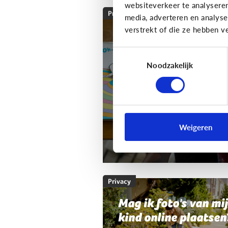
websiteverkeer te analysere
Privacy
media, adverteren en analys
verstrekt of die ze hebben v
Mag ik de smartpho
of tablet van mijn k
Toestemmingsselectie
nakijken?
Noodzakelijk
Als ouder wil je wel wat
controle houden.
Weigeren
Mag dat? En hoe doe je dat?
Privacy
Mag ik foto's van mi
kind online plaatsen