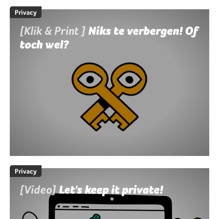
Privacy
[Klik & Print ]
Niks te verbergen! Of
toch wel?
Privacy
[Video]
Let's keep it private!