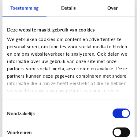
Toestemming
Details
Over
Deze website maakt gebruik van cookies
Privacy
We gebruiken cookies om content en advertenties te
Moet ik aan mijn kind uitleggen
personaliseren, om functies voor social media te bieden
wat 'recht op afbeelding' is?
en om ons websiteverkeer te analyseren. Ook delen we
informatie over uw gebruik van onze site met onze
Staat jou kind stil bij het maken en verspreiden
partners voor social media, adverteren en analyse. Deze
van foto’s en filmpjes waar anderen op staan? Of
partners kunnen deze gegevens combineren met andere
deelt jouw kind zomaar alles van iedereen op
informatie die u aan ze heeft verstrekt of die ze hebben
Facebook of Snapchat?
verzameld op basis van uw gebruik van hun services.
Toestemmingsselectie
Noodzakelijk
Privacy
Voorkeuren