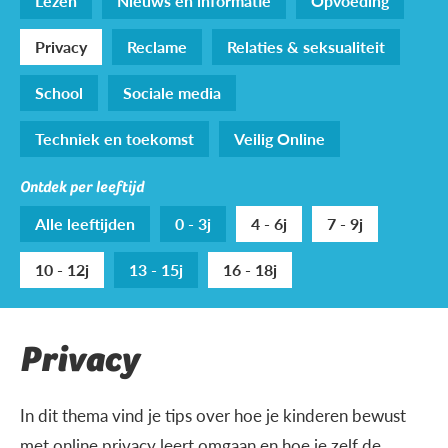
Lezen
Nieuws en informatie
Opvoeding
Privacy
Reclame
Relaties & seksualiteit
School
Sociale media
Techniek en toekomst
Veilig Online
Ontdek per leeftijd
Alle leeftijden
0 - 3j
4 - 6j
7 - 9j
10 - 12j
13 - 15j
16 - 18j
Privacy
In dit thema vind je tips over hoe je kinderen bewust
met online privacy leert omgaan en hoe je zelf de