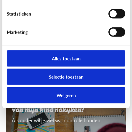
7 tips om uit te leggen wat ‘recht
op afbeelding’ is
Statistieken
Je mag niet zomaar foto's van anderen nemen of
gebruiken. Daarvoor heb je toestemming nodig.
Marketing
Dat heet ‘recht op afbeelding’.
Alles toestaan
Selectie toestaan
Privacy
Weigeren
Mag ik de smartphone of tablet
van mijn kind nakijken?
Als ouder wil je wel wat controle houden.