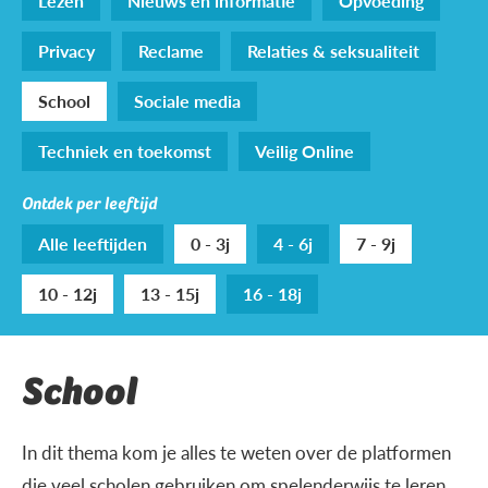
Lezen
Nieuws en informatie
Opvoeding
Privacy
Reclame
Relaties & seksualiteit
School
Sociale media
Techniek en toekomst
Veilig Online
Ontdek per leeftijd
Alle leeftijden
0 - 3j
4 - 6j
7 - 9j
10 - 12j
13 - 15j
16 - 18j
School
In dit thema kom je alles te weten over de platformen
die veel scholen gebruiken om spelenderwijs te leren