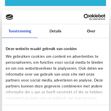
School
SOS examentijd! 5 tips tegen
online afleiding
Toestemming
Details
Over
Deze website maakt gebruik van cookies
We gebruiken cookies om content en advertenties te
personaliseren, om functies voor social media te bieden
en om ons websiteverkeer te analyseren. Ook delen we
informatie over uw gebruik van onze site met onze
partners voor social media, adverteren en analyse. Deze
partners kunnen deze gegevens combineren met andere
informatie die u aan ze heeft verstrekt of die ze hebben
School
verzameld op basis van uw gebruik van hun services.
Wat is Smartschool?