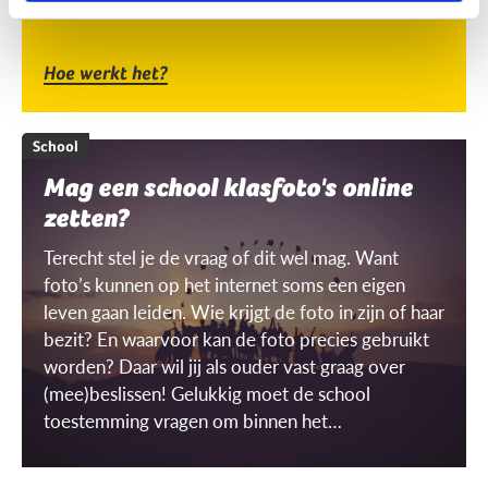
Hoe werkt het?
School
Mag een school klasfoto's online
zetten?
Terecht stel je de vraag of dit wel mag. Want
foto’s kunnen op het internet soms een eigen
leven gaan leiden. Wie krijgt de foto in zijn of haar
bezit? En waarvoor kan de foto precies gebruikt
worden? Daar wil jij als ouder vast graag over
(mee)beslissen! Gelukkig moet de school
toestemming vragen om binnen het
schoolgebouw ‘gerichte’ beelden te mogen
maken én gebruiken. Maar wat is dat dan, een