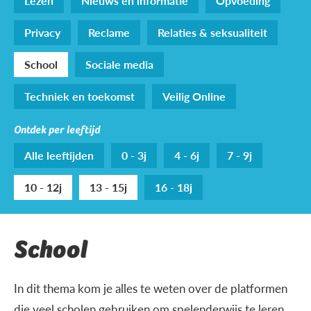
Lezen
Nieuws en informatie
Opvoeding
Privacy
Reclame
Relaties & seksualiteit
School
Sociale media
Techniek en toekomst
Veilig Online
Ontdek per leeftijd
Alle leeftijden
0 - 3j
4 - 6j
7 - 9j
10 - 12j
13 - 15j
16 - 18j
School
In dit thema kom je alles te weten over de platformen
die veel scholen gebruiken om spelenderwijs te leren