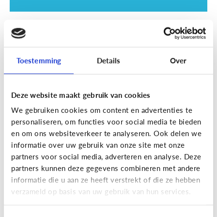
School
SOS examentijd! 5 tips tegen
online afleiding
Toestemming
Details
Over
Deze website maakt gebruik van cookies
We gebruiken cookies om content en advertenties te
personaliseren, om functies voor social media te bieden
en om ons websiteverkeer te analyseren. Ook delen we
informatie over uw gebruik van onze site met onze
partners voor social media, adverteren en analyse. Deze
partners kunnen deze gegevens combineren met andere
informatie die u aan ze heeft verstrekt of die ze hebben
School
verzameld op basis van uw gebruik van hun services.
Wat is Smartschool?