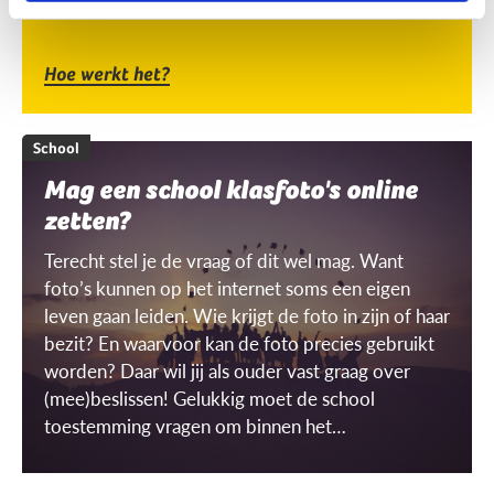
Hoe werkt het?
School
Mag een school klasfoto's online
zetten?
Terecht stel je de vraag of dit wel mag. Want
foto’s kunnen op het internet soms een eigen
leven gaan leiden. Wie krijgt de foto in zijn of haar
bezit? En waarvoor kan de foto precies gebruikt
worden? Daar wil jij als ouder vast graag over
(mee)beslissen! Gelukkig moet de school
toestemming vragen om binnen het
schoolgebouw ‘gerichte’ beelden te mogen
maken én gebruiken. Maar wat is dat dan, een