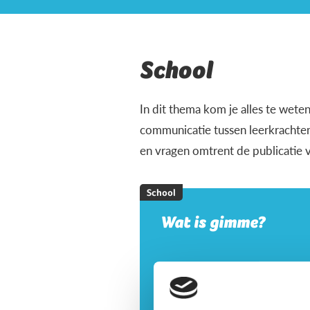
School
In dit thema kom je alles te wet
communicatie tussen leerkrachten
en vragen omtrent de publicatie va
School
Wat is gimme?