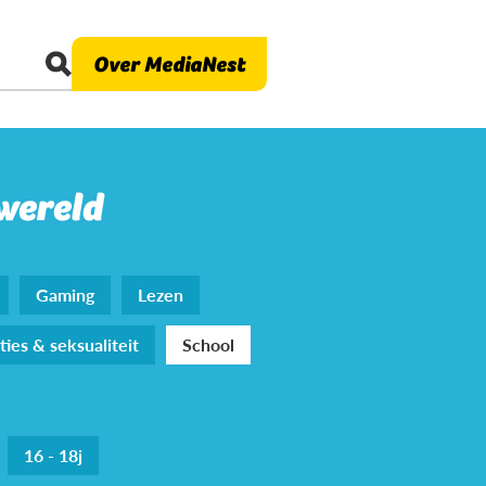
Over MediaNest
 wereld
Gaming
Lezen
ties & seksualiteit
School
16 - 18j