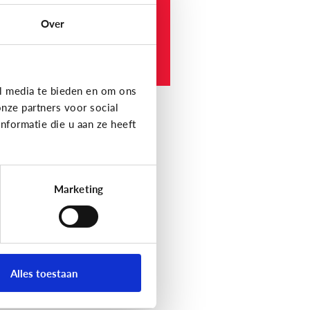
hool.
Over
e werkt het?
l media te bieden en om ons
nze partners voor social
formatie die u aan ze heeft
Marketing
Alles toestaan