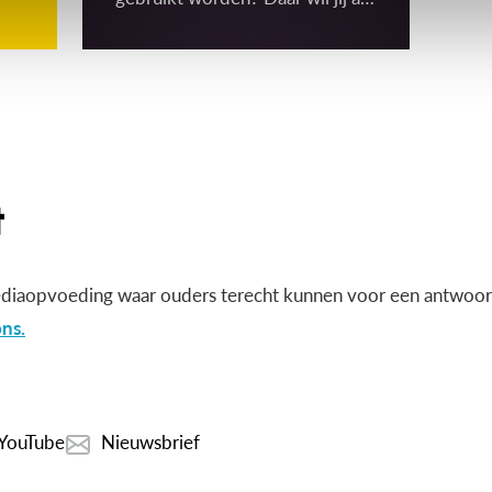
ouder vast graag over
(mee)beslissen! Gelukkig moet
de school toestemming vragen
om binnen het schoolgebouw
‘gerichte’ beelden te mogen
maken én gebruiken. Maar wat
is dat dan, een gericht beeld?
diaopvoeding waar ouders terecht kunnen voor een antwoord
ns.
YouTube
Nieuwsbrief