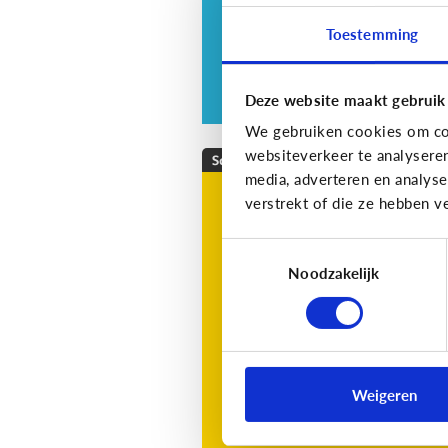
Toestemming
Deze website maakt gebruik
We gebruiken cookies om con
websiteverkeer te analysere
School
media, adverteren en analys
Wat is Bingel?
verstrekt of die ze hebben v
Bingel is een online leerplatf
Toestemmingsselectie
voor kinderen in de lagere
Noodzakelijk
school.
Weigeren