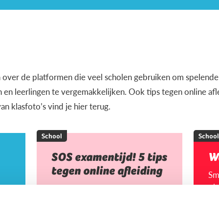
en over de platformen die veel scholen gebruiken om spelender
 en leerlingen te vergemakkelijken. Ook tips tegen online af
n klasfoto’s vind je hier terug.
School
School
SOS examentijd! 5 tips
W
tegen online afleiding
Sm
pla
ou
con