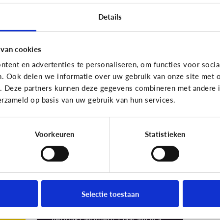
sc
Details
Ho
 van cookies
tent en advertenties te personaliseren, om functies voor socia
n. Ook delen we informatie over uw gebruik van onze site met o
School
e. Deze partners kunnen deze gegevens combineren met andere in
Mag een school
erzameld op basis van uw gebruik van hun services.
klasfoto's online
orm
zetten?
Voorkeuren
Statistieken
Terecht stel je de vraag of dit
wel mag. Want foto’s kunnen op
het internet soms een eigen
leven gaan leiden. Wie krijgt de
foto in zijn of haar bezit? En
Selectie toestaan
waarvoor kan de foto precies
gebruikt worden? Daar wil jij als