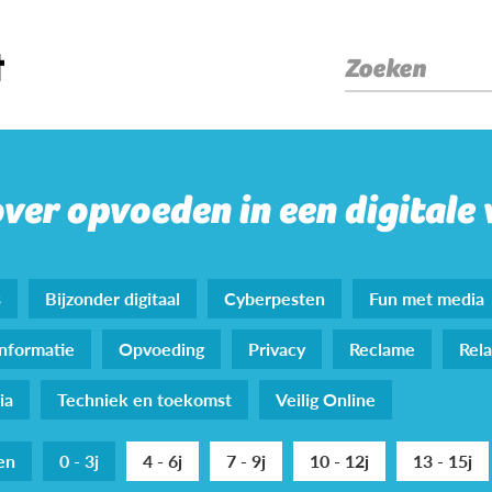
Zoeken
over opvoeden in een digitale
s
Bijzonder digitaal
Cyberpesten
Fun met media
nformatie
Opvoeding
Privacy
Reclame
Rela
ia
Techniek en toekomst
Veilig Online
den
0 - 3j
4 - 6j
7 - 9j
10 - 12j
13 - 15j