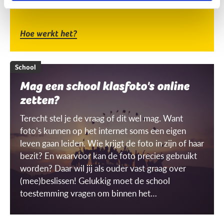
Hoe werkt het?
School
Mag een school klasfoto's online
zetten?
Terecht stel je de vraag of dit wel mag. Want
foto’s kunnen op het internet soms een eigen
leven gaan leiden. Wie krijgt de foto in zijn of haar
bezit? En waarvoor kan de foto precies gebruikt
worden? Daar wil jij als ouder vast graag over
(mee)beslissen! Gelukkig moet de school
toestemming vragen om binnen het
schoolgebouw ‘gerichte’ beelden te mogen
maken én gebruiken. Maar wat is dat dan, een