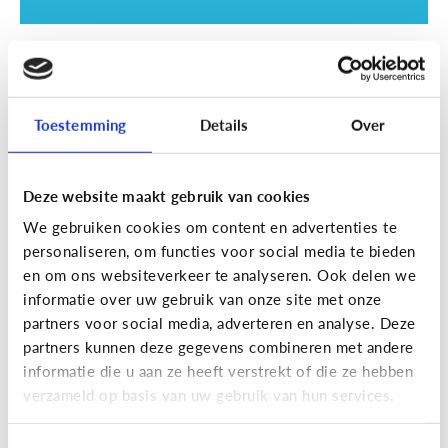
School
SOS examentijd! 5 tips tegen
online afleiding
Toestemming
Details
Over
Deze website maakt gebruik van cookies
We gebruiken cookies om content en advertenties te
personaliseren, om functies voor social media te bieden
en om ons websiteverkeer te analyseren. Ook delen we
informatie over uw gebruik van onze site met onze
partners voor social media, adverteren en analyse. Deze
partners kunnen deze gegevens combineren met andere
informatie die u aan ze heeft verstrekt of die ze hebben
School
verzameld op basis van uw gebruik van hun services.
Wat is Smartschool?