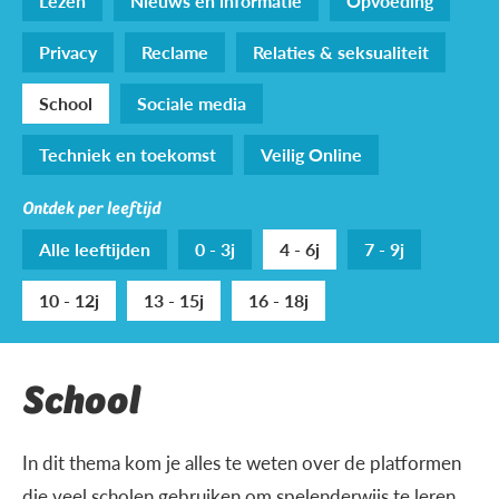
Lezen
Nieuws en informatie
Opvoeding
Privacy
Reclame
Relaties & seksualiteit
School
Sociale media
Techniek en toekomst
Veilig Online
Ontdek per leeftijd
Alle leeftijden
0 - 3j
4 - 6j
7 - 9j
10 - 12j
13 - 15j
16 - 18j
School
In dit thema kom je alles te weten over de platformen
die veel scholen gebruiken om spelenderwijs te leren