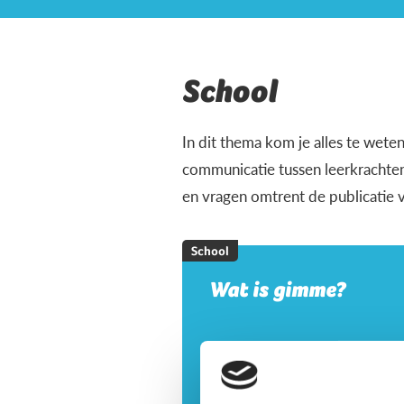
School
In dit thema kom je alles te wet
communicatie tussen leerkrachten
en vragen omtrent de publicatie va
School
Wat is gimme?