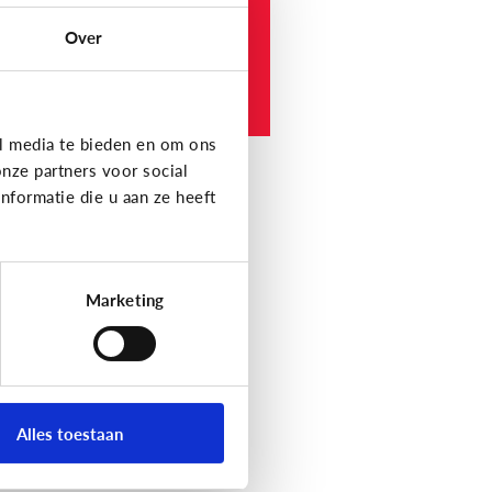
hool.
Over
e werkt het?
l media te bieden en om ons
nze partners voor social
formatie die u aan ze heeft
Marketing
Alles toestaan