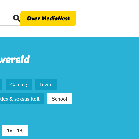
Over MediaNest
 wereld
Gaming
Lezen
ties & seksualiteit
School
16 - 18j