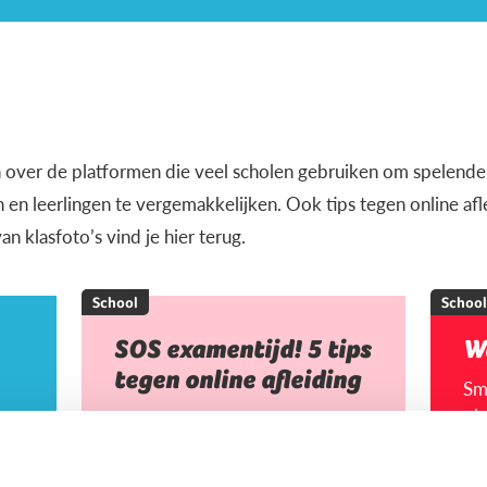
en over de platformen die veel scholen gebruiken om spelender
 en leerlingen te vergemakkelijken. Ook tips tegen online af
n klasfoto’s vind je hier terug.
School
School
SOS examentijd! 5 tips
W
tegen online afleiding
Sm
pla
ou
con