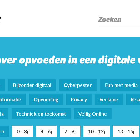
Zoeken
over opvoeden in een digitale
s
Bijzonder digitaal
Cyberpesten
Fun met media
nformatie
Opvoeding
Privacy
Reclame
Rela
ia
Techniek en toekomst
Veilig Online
den
0 - 3j
4 - 6j
7 - 9j
10 - 12j
13 - 15j