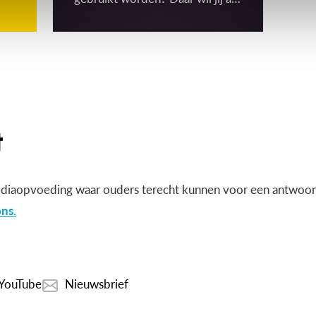
ouder vast graag over
(mee)beslissen! Gelukkig moet
de school toestemming vragen
om binnen het schoolgebouw
‘gerichte’ beelden te mogen
maken én gebruiken. Maar wat
is dat dan, een gericht beeld?
diaopvoeding waar ouders terecht kunnen voor een antwoord
ns.
YouTube
Nieuwsbrief