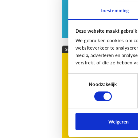
Toestemming
Deze website maakt gebruik
We gebruiken cookies om con
websiteverkeer te analysere
School
media, adverteren en analys
Wat is Bingel?
verstrekt of die ze hebben v
Bingel is een online leerplatf
Toestemmingsselectie
voor kinderen in de lagere
Noodzakelijk
school.
Weigeren