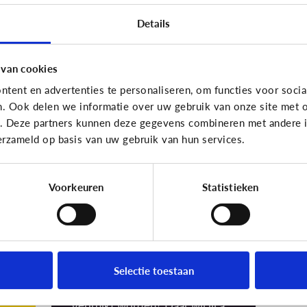
sc
Details
Ho
 van cookies
tent en advertenties te personaliseren, om functies voor socia
n. Ook delen we informatie over uw gebruik van onze site met o
School
e. Deze partners kunnen deze gegevens combineren met andere in
Mag een school
erzameld op basis van uw gebruik van hun services.
klasfoto's online
orm
zetten?
Voorkeuren
Statistieken
Terecht stel je de vraag of dit
wel mag. Want foto’s kunnen op
het internet soms een eigen
leven gaan leiden. Wie krijgt de
foto in zijn of haar bezit? En
Selectie toestaan
waarvoor kan de foto precies
gebruikt worden? Daar wil jij als