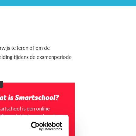
wijs te leren of om de
leiding tijdens de examenperiode
at is Smartschool?
artschool is een online
tform dat het voor jou als
der makkelijk maakt om in
tact te blijven met de