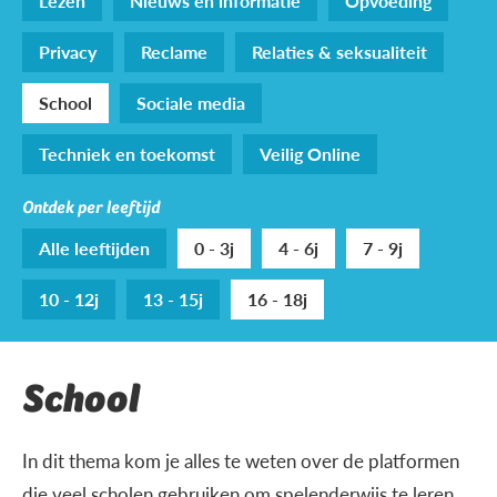
Lezen
Nieuws en informatie
Opvoeding
Privacy
Reclame
Relaties & seksualiteit
School
Sociale media
Techniek en toekomst
Veilig Online
Ontdek per leeftijd
Alle leeftijden
0 - 3j
4 - 6j
7 - 9j
10 - 12j
13 - 15j
16 - 18j
School
In dit thema kom je alles te weten over de platformen
die veel scholen gebruiken om spelenderwijs te leren