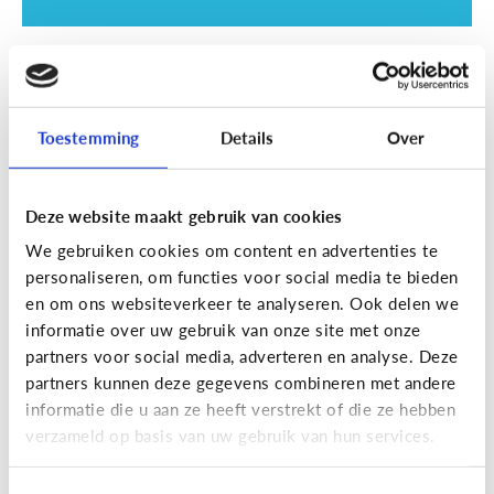
School
SOS examentijd! 5 tips tegen
online afleiding
Toestemming
Details
Over
Deze website maakt gebruik van cookies
We gebruiken cookies om content en advertenties te
personaliseren, om functies voor social media te bieden
en om ons websiteverkeer te analyseren. Ook delen we
informatie over uw gebruik van onze site met onze
partners voor social media, adverteren en analyse. Deze
partners kunnen deze gegevens combineren met andere
informatie die u aan ze heeft verstrekt of die ze hebben
School
verzameld op basis van uw gebruik van hun services.
Wat is Smartschool?