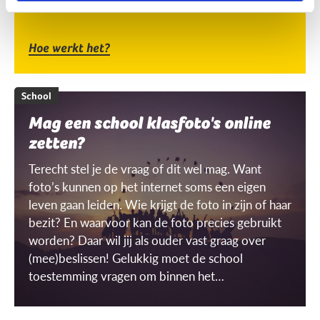
Hoe werkt het?
School
Mag een school klasfoto's online
zetten?
Terecht stel je de vraag of dit wel mag. Want
foto’s kunnen op het internet soms een eigen
leven gaan leiden. Wie krijgt de foto in zijn of haar
bezit? En waarvoor kan de foto precies gebruikt
worden? Daar wil jij als ouder vast graag over
(mee)beslissen! Gelukkig moet de school
toestemming vragen om binnen het
schoolgebouw ‘gerichte’ beelden te mogen
maken én gebruiken. Maar wat is dat dan, een