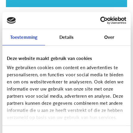
School
SOS examentijd! 5 tips tegen
online afleiding
Toestemming
Details
Over
Deze website maakt gebruik van cookies
We gebruiken cookies om content en advertenties te
personaliseren, om functies voor social media te bieden
en om ons websiteverkeer te analyseren. Ook delen we
informatie over uw gebruik van onze site met onze
partners voor social media, adverteren en analyse. Deze
partners kunnen deze gegevens combineren met andere
informatie die u aan ze heeft verstrekt of die ze hebben
School
verzameld op basis van uw gebruik van hun services.
Wat is Smartschool?