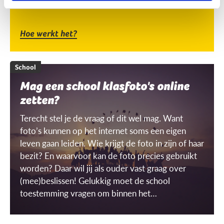
Hoe werkt het?
School
Mag een school klasfoto's online
zetten?
Terecht stel je de vraag of dit wel mag. Want
foto’s kunnen op het internet soms een eigen
leven gaan leiden. Wie krijgt de foto in zijn of haar
bezit? En waarvoor kan de foto precies gebruikt
worden? Daar wil jij als ouder vast graag over
(mee)beslissen! Gelukkig moet de school
toestemming vragen om binnen het
schoolgebouw ‘gerichte’ beelden te mogen
maken én gebruiken. Maar wat is dat dan, een