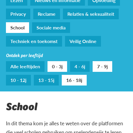
Lezen
Nieuws en informatie
Opvoeding
Privacy
Reclame
Relaties & seksualiteit
School
Sociale media
Techniek en toekomst
Veilig Online
Ontdek per leeftijd
Alle leeftijden
0 - 3j
4 - 6j
7 - 9j
10 - 12j
13 - 15j
16 - 18j
School
In dit thema kom je alles te weten over de platformen
die veel scholen gebruiken om spelenderwijs te leren