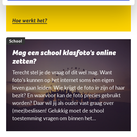
Hoe werkt het?
School
Mag een school klasfoto's online
zetten?
Terecht stel je de vraag of dit wel mag. Want
foto’s kunnen op het internet soms een eigen
leven gaan leiden. Wie krijgt de foto in zijn of haar
bezit? En waarvoor kan de foto precies gebruikt
worden? Daar wil jij als ouder vast graag over
(mee)beslissen! Gelukkig moet de school
toestemming vragen om binnen het
schoolgebouw ‘gerichte’ beelden te mogen
maken én gebruiken. Maar wat is dat dan, een