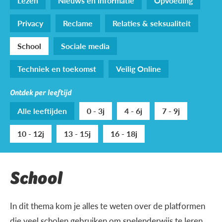
Lezen
Nieuws en informatie
Opvoeding
Privacy
Reclame
Relaties & seksualiteit
School
Sociale media
Techniek en toekomst
Veilig Online
Ontdek per leeftijd
Alle leeftijden
0 - 3j
4 - 6j
7 - 9j
10 - 12j
13 - 15j
16 - 18j
School
In dit thema kom je alles te weten over de platformen
die veel scholen gebruiken om spelenderwijs te leren