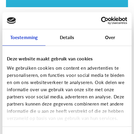
School
SOS examentijd! 5 tips tegen
online afleiding
Toestemming
Details
Over
Deze website maakt gebruik van cookies
We gebruiken cookies om content en advertenties te
personaliseren, om functies voor social media te bieden
en om ons websiteverkeer te analyseren. Ook delen we
informatie over uw gebruik van onze site met onze
partners voor social media, adverteren en analyse. Deze
partners kunnen deze gegevens combineren met andere
informatie die u aan ze heeft verstrekt of die ze hebben
School
verzameld op basis van uw gebruik van hun services.
Wat is Smartschool?