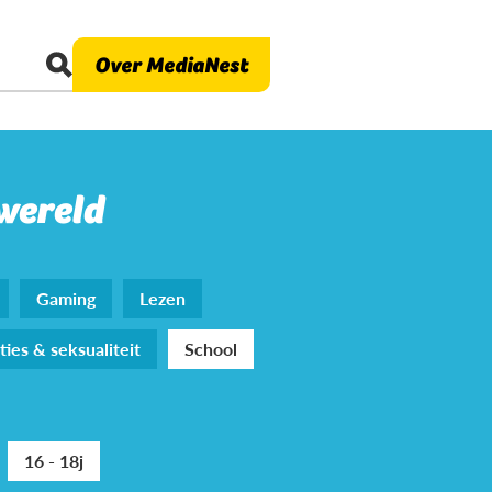
Over MediaNest
 wereld
Gaming
Lezen
ties & seksualiteit
School
16 - 18j