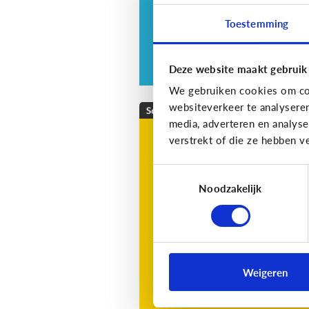
Toestemming
Deze website maakt gebruik
We gebruiken cookies om con
websiteverkeer te analysere
School
media, adverteren en analys
Wat is Bingel?
verstrekt of die ze hebben v
Bingel is een online leerplatf
Toestemmingsselectie
voor kinderen in de lagere
Noodzakelijk
school.
Weigeren