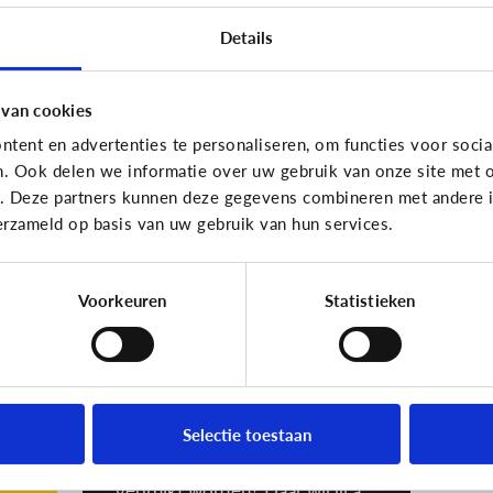
sc
Details
Ho
 van cookies
tent en advertenties te personaliseren, om functies voor socia
n. Ook delen we informatie over uw gebruik van onze site met o
School
e. Deze partners kunnen deze gegevens combineren met andere in
Mag een school
erzameld op basis van uw gebruik van hun services.
klasfoto's online
orm
zetten?
Voorkeuren
Statistieken
Terecht stel je de vraag of dit
wel mag. Want foto’s kunnen op
het internet soms een eigen
leven gaan leiden. Wie krijgt de
foto in zijn of haar bezit? En
Selectie toestaan
waarvoor kan de foto precies
gebruikt worden? Daar wil jij als