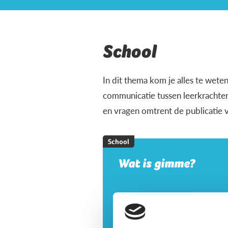
School
In dit thema kom je alles te wet
communicatie tussen leerkrachten
en vragen omtrent de publicatie va
School
Wat is gimme?