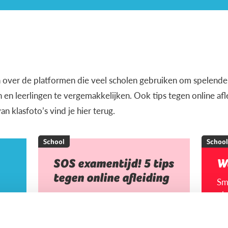
en over de platformen die veel scholen gebruiken om spelender
 en leerlingen te vergemakkelijken. Ook tips tegen online af
n klasfoto’s vind je hier terug.
School
School
SOS examentijd! 5 tips
W
tegen online afleiding
Sm
pla
ou
con