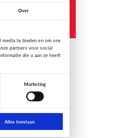
hool.
Over
e werkt het?
l media te bieden en om ons
nze partners voor social
formatie die u aan ze heeft
Marketing
Alles toestaan