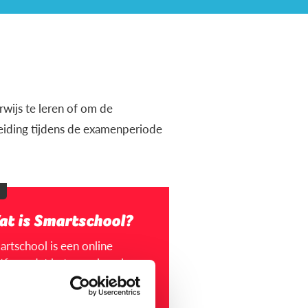
wijs te leren of om de
leiding tijdens de examenperiode
at is Smartschool?
artschool is een online
tform dat het voor jou als
der makkelijk maakt om in
tact te blijven met de