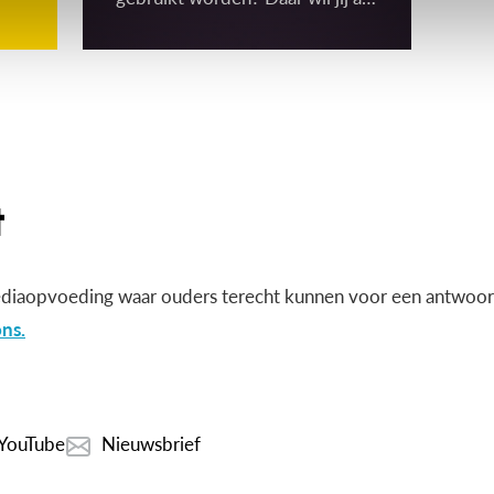
ouder vast graag over
(mee)beslissen! Gelukkig moet
de school toestemming vragen
om binnen het schoolgebouw
‘gerichte’ beelden te mogen
maken én gebruiken. Maar wat
is dat dan, een gericht beeld?
diaopvoeding waar ouders terecht kunnen voor een antwoord
ns.
YouTube
Nieuwsbrief