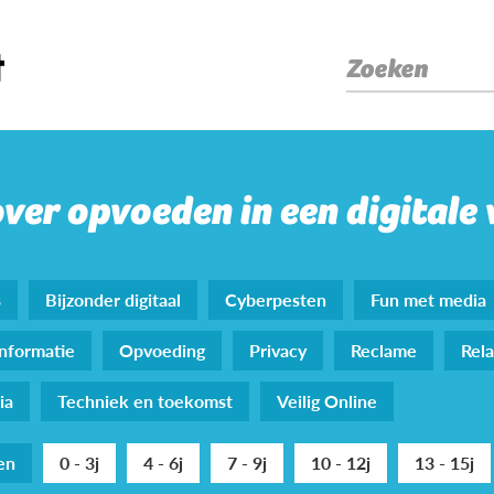
Zoeken
over opvoeden in een digitale
s
Bijzonder digitaal
Cyberpesten
Fun met media
nformatie
Opvoeding
Privacy
Reclame
Rela
ia
Techniek en toekomst
Veilig Online
den
0 - 3j
4 - 6j
7 - 9j
10 - 12j
13 - 15j