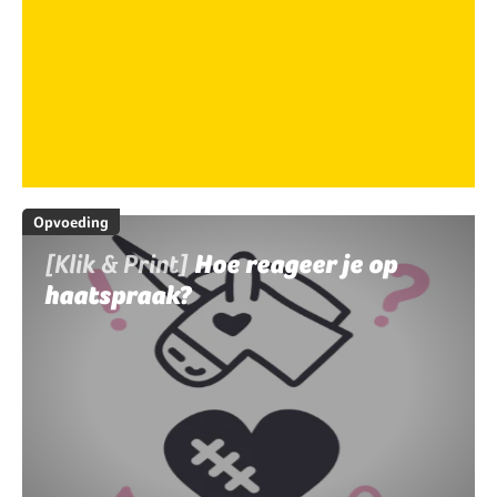
Opvoeding
[Klik & Print]
Hoe reageer je op
haatspraak?