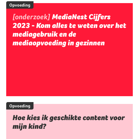
Opvoeding
[onderzoek]
MediaNest Cijfers
2023 - Kom alles te weten over het
mediagebruik en de
mediaopvoeding in gezinnen
Opvoeding
Hoe kies ik geschikte content voor
mijn kind?