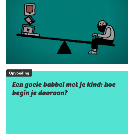
Opvoeding
Een goeie babbel met je kind: hoe
begin je daaraan?