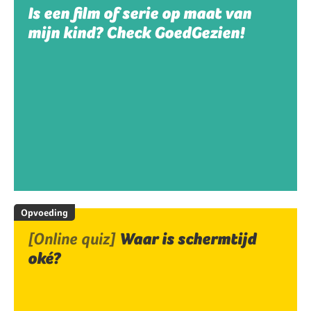
Is een film of serie op maat van
mijn kind? Check GoedGezien!
Opvoeding
[Online quiz]
Waar is schermtijd
oké?