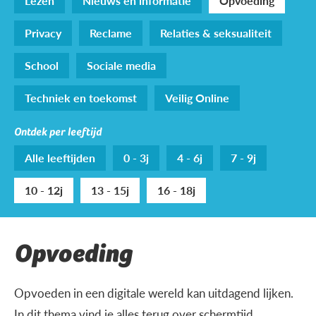
Lezen
Nieuws en informatie
Opvoeding
Privacy
Reclame
Relaties & seksualiteit
School
Sociale media
Techniek en toekomst
Veilig Online
Ontdek per leeftijd
Alle leeftijden
0 - 3j
4 - 6j
7 - 9j
10 - 12j
13 - 15j
16 - 18j
Opvoeding
Opvoeden in een digitale wereld kan uitdagend lijken.
In dit thema vind je alles terug over schermtijd,