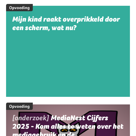
Opvoeding
Mijn kind raakt overprikkeld door
een scherm, wat nu?
Opvoeding
[onderzoek]
MediaNest Cijfers
2025 - Kom alles te weten over het
mediagebruik en de