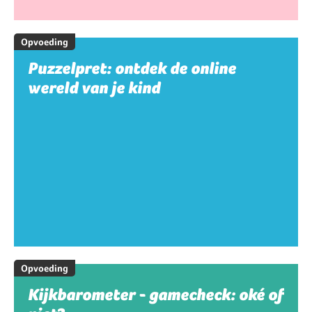
Opvoeding
Puzzelpret: ontdek de online
wereld van je kind
Opvoeding
Kijkbarometer - gamecheck: oké of