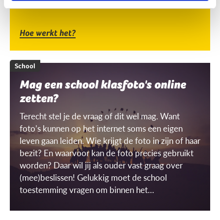
Hoe werkt het?
School
Mag een school klasfoto's online
zetten?
Terecht stel je de vraag of dit wel mag. Want
foto’s kunnen op het internet soms een eigen
leven gaan leiden. Wie krijgt de foto in zijn of haar
bezit? En waarvoor kan de foto precies gebruikt
worden? Daar wil jij als ouder vast graag over
(mee)beslissen! Gelukkig moet de school
toestemming vragen om binnen het
schoolgebouw ‘gerichte’ beelden te mogen
maken én gebruiken. Maar wat is dat dan, een