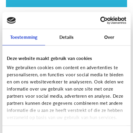
School
SOS examentijd! 5 tips tegen
online afleiding
Toestemming
Details
Over
Deze website maakt gebruik van cookies
We gebruiken cookies om content en advertenties te
personaliseren, om functies voor social media te bieden
en om ons websiteverkeer te analyseren. Ook delen we
informatie over uw gebruik van onze site met onze
partners voor social media, adverteren en analyse. Deze
partners kunnen deze gegevens combineren met andere
informatie die u aan ze heeft verstrekt of die ze hebben
School
verzameld op basis van uw gebruik van hun services.
Wat is Smartschool?