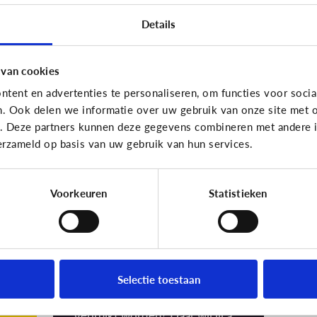
sc
Details
Ho
 van cookies
tent en advertenties te personaliseren, om functies voor socia
n. Ook delen we informatie over uw gebruik van onze site met o
School
e. Deze partners kunnen deze gegevens combineren met andere in
Mag een school
erzameld op basis van uw gebruik van hun services.
klasfoto's online
orm
zetten?
Voorkeuren
Statistieken
Terecht stel je de vraag of dit
wel mag. Want foto’s kunnen op
het internet soms een eigen
leven gaan leiden. Wie krijgt de
foto in zijn of haar bezit? En
Selectie toestaan
waarvoor kan de foto precies
gebruikt worden? Daar wil jij als