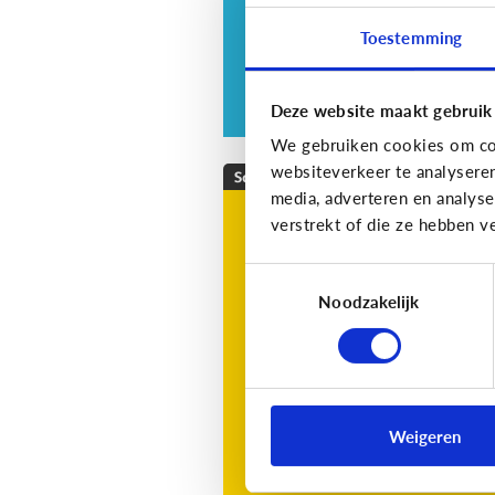
Toestemming
Deze website maakt gebruik
We gebruiken cookies om con
websiteverkeer te analysere
School
media, adverteren en analys
Wat is Bingel?
verstrekt of die ze hebben v
Bingel is een online leerplatf
Toestemmingsselectie
voor kinderen in de lagere
Noodzakelijk
school.
Weigeren