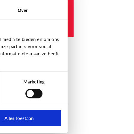
hool.
Over
e werkt het?
l media te bieden en om ons
nze partners voor social
formatie die u aan ze heeft
Marketing
Alles toestaan