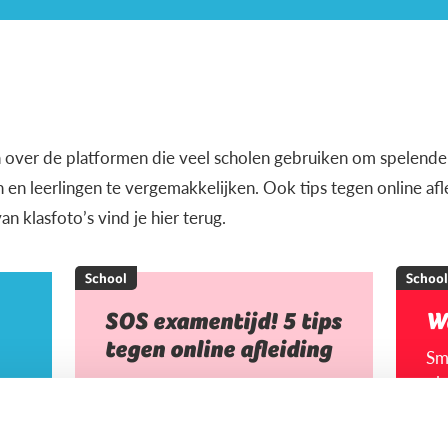
en over de platformen die veel scholen gebruiken om spelender
 en leerlingen te vergemakkelijken. Ook tips tegen online af
n klasfoto’s vind je hier terug.
School
School
SOS examentijd! 5 tips
W
tegen online afleiding
Sm
pla
ou
con