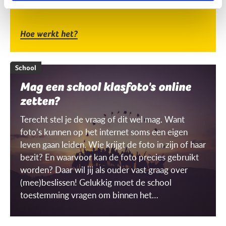
Hoe werkt het?
School
Mag een school klasfoto's online
zetten?
Terecht stel je de vraag of dit wel mag. Want
foto’s kunnen op het internet soms een eigen
leven gaan leiden. Wie krijgt de foto in zijn of haar
bezit? En waarvoor kan de foto precies gebruikt
worden? Daar wil jij als ouder vast graag over
(mee)beslissen! Gelukkig moet de school
toestemming vragen om binnen het
schoolgebouw ‘gerichte’ beelden te mogen
maken én gebruiken. Maar wat is dat dan, een