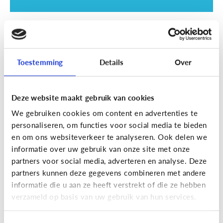
School
SOS examentijd! 5 tips tegen
online afleiding
Toestemming
Details
Over
Deze website maakt gebruik van cookies
We gebruiken cookies om content en advertenties te
personaliseren, om functies voor social media te bieden
en om ons websiteverkeer te analyseren. Ook delen we
informatie over uw gebruik van onze site met onze
partners voor social media, adverteren en analyse. Deze
partners kunnen deze gegevens combineren met andere
informatie die u aan ze heeft verstrekt of die ze hebben
School
verzameld op basis van uw gebruik van hun services.
Wat is Smartschool?