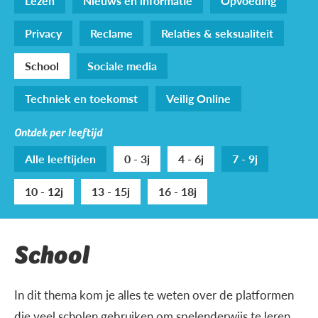
Lezen
Nieuws en informatie
Opvoeding
Privacy
Reclame
Relaties & seksualiteit
School
Sociale media
Techniek en toekomst
Veilig Online
Ontdek per leeftijd
Alle leeftijden
0 - 3j
4 - 6j
7 - 9j
10 - 12j
13 - 15j
16 - 18j
School
In dit thema kom je alles te weten over de platformen
die veel scholen gebruiken om spelenderwijs te leren