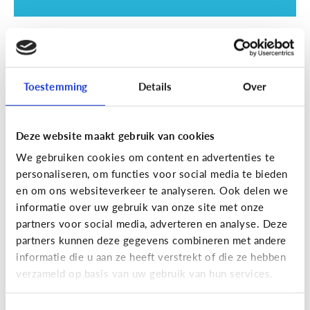
School
SOS examentijd! 5 tips tegen
online afleiding
Toestemming
Details
Over
Deze website maakt gebruik van cookies
We gebruiken cookies om content en advertenties te
personaliseren, om functies voor social media te bieden
en om ons websiteverkeer te analyseren. Ook delen we
informatie over uw gebruik van onze site met onze
partners voor social media, adverteren en analyse. Deze
partners kunnen deze gegevens combineren met andere
informatie die u aan ze heeft verstrekt of die ze hebben
School
verzameld op basis van uw gebruik van hun services.
Wat is Smartschool?