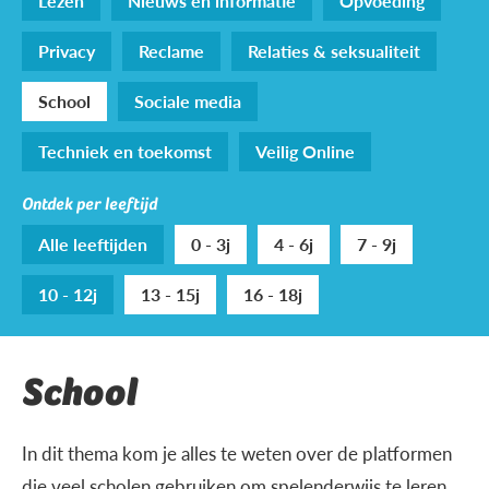
Lezen
Nieuws en informatie
Opvoeding
Privacy
Reclame
Relaties & seksualiteit
School
Sociale media
Techniek en toekomst
Veilig Online
Ontdek per leeftijd
Alle leeftijden
0 - 3j
4 - 6j
7 - 9j
10 - 12j
13 - 15j
16 - 18j
School
In dit thema kom je alles te weten over de platformen
die veel scholen gebruiken om spelenderwijs te leren