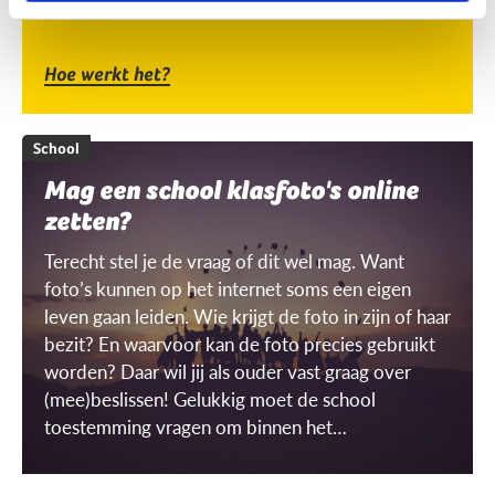
Hoe werkt het?
School
Mag een school klasfoto's online
zetten?
Terecht stel je de vraag of dit wel mag. Want
foto’s kunnen op het internet soms een eigen
leven gaan leiden. Wie krijgt de foto in zijn of haar
bezit? En waarvoor kan de foto precies gebruikt
worden? Daar wil jij als ouder vast graag over
(mee)beslissen! Gelukkig moet de school
toestemming vragen om binnen het
schoolgebouw ‘gerichte’ beelden te mogen
maken én gebruiken. Maar wat is dat dan, een