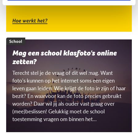
Hoe werkt het?
School
Mag een school klasfoto's online
zetten?
Terecht stel je de vraag of dit wel mag. Want
foto’s kunnen op het internet soms een eigen
leven gaan leiden. Wie krijgt de foto in zijn of haar
bezit? En waarvoor kan de foto precies gebruikt
worden? Daar wil jij als ouder vast graag over
(mee)beslissen! Gelukkig moet de school
toestemming vragen om binnen het
schoolgebouw ‘gerichte’ beelden te mogen
maken én gebruiken. Maar wat is dat dan, een