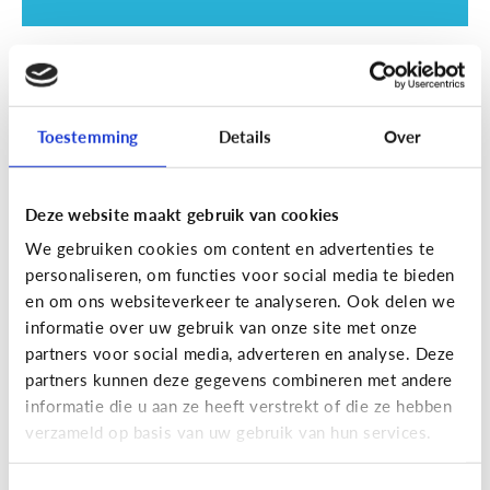
School
SOS examentijd! 5 tips tegen
online afleiding
Toestemming
Details
Over
Deze website maakt gebruik van cookies
We gebruiken cookies om content en advertenties te
personaliseren, om functies voor social media te bieden
en om ons websiteverkeer te analyseren. Ook delen we
informatie over uw gebruik van onze site met onze
partners voor social media, adverteren en analyse. Deze
partners kunnen deze gegevens combineren met andere
informatie die u aan ze heeft verstrekt of die ze hebben
School
verzameld op basis van uw gebruik van hun services.
Wat is Smartschool?