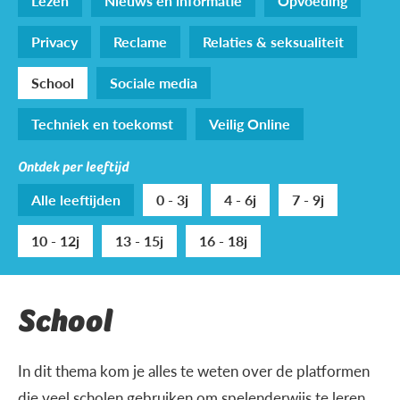
Lezen
Nieuws en informatie
Opvoeding
Privacy
Reclame
Relaties & seksualiteit
School
Sociale media
Techniek en toekomst
Veilig Online
Ontdek per leeftijd
Alle leeftijden
0 - 3j
4 - 6j
7 - 9j
10 - 12j
13 - 15j
16 - 18j
School
In dit thema kom je alles te weten over de platformen
die veel scholen gebruiken om spelenderwijs te leren