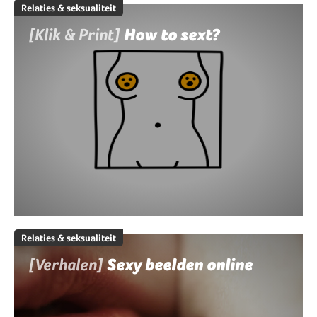
Relaties & seksualiteit
[Klik & Print]
How to sext?
Relaties & seksualiteit
[Verhalen]
Sexy beelden online