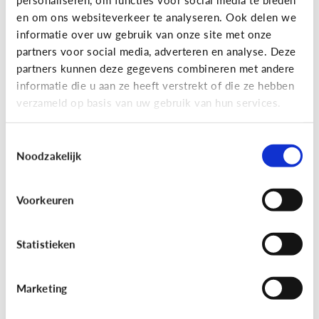
Praten met je tiener over sexting
en om ons websiteverkeer te analyseren. Ook delen we
informatie over uw gebruik van onze site met onze
partners voor social media, adverteren en analyse. Deze
partners kunnen deze gegevens combineren met andere
informatie die u aan ze heeft verstrekt of die ze hebben
verzameld op basis van uw gebruik van hun services.
Toestemmingsselectie
Noodzakelijk
Lees de 10 tips
Voorkeuren
Relaties & seksualiteit
Wat is grooming en hoe kan ik dit
Statistieken
herkennen?
Marketing