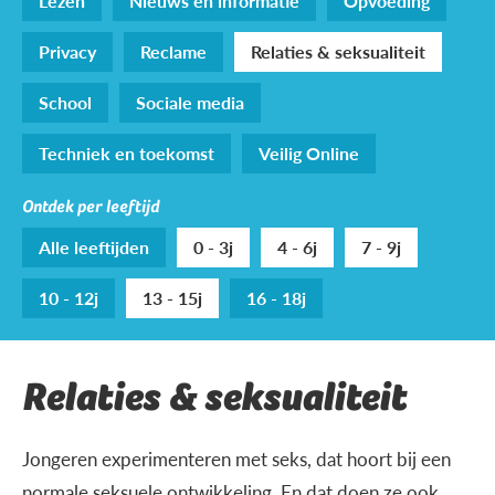
Lezen
Nieuws en informatie
Opvoeding
Privacy
Reclame
Relaties & seksualiteit
School
Sociale media
Techniek en toekomst
Veilig Online
Ontdek per leeftijd
Alle leeftijden
0 - 3j
4 - 6j
7 - 9j
10 - 12j
13 - 15j
16 - 18j
Relaties & seksualiteit
Jongeren experimenteren met seks, dat hoort bij een
normale seksuele ontwikkeling. En dat doen ze ook