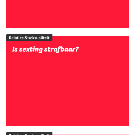
Relaties & seksualiteit
Is sexting strafbaar?