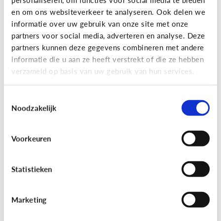
Praten met je tiener over sexting
en om ons websiteverkeer te analyseren. Ook delen we
informatie over uw gebruik van onze site met onze
partners voor social media, adverteren en analyse. Deze
partners kunnen deze gegevens combineren met andere
informatie die u aan ze heeft verstrekt of die ze hebben
verzameld op basis van uw gebruik van hun services.
Toestemmingsselectie
Noodzakelijk
Lees de 10 tips
Voorkeuren
Relaties & seksualiteit
Wat is grooming en hoe kan ik dit
Statistieken
herkennen?
Marketing