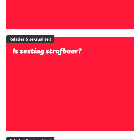
Relaties & seksualiteit
Is sexting strafbaar?