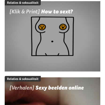
Relaties & seksualiteit
[Klik & Print]
How to sext?
Relaties & seksualiteit
[Verhalen]
Sexy beelden online