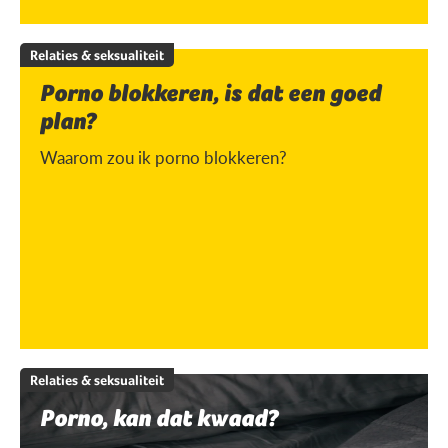
Relaties & seksualiteit
Porno blokkeren, is dat een goed
plan?
Waarom zou ik porno blokkeren?
Relaties & seksualiteit
Porno, kan dat kwaad?