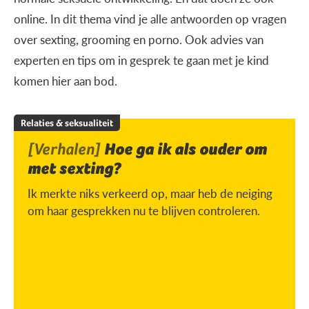
online. In dit thema vind je alle antwoorden op vragen
over sexting, grooming en porno. Ook advies van
experten en tips om in gesprek te gaan met je kind
komen hier aan bod.
Relaties & seksualiteit
[Verhalen]
Hoe ga ik als ouder om
met sexting?
Ik merkte niks verkeerd op, maar heb de neiging
om haar gesprekken nu te blijven controleren.