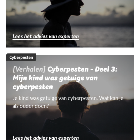
Lees het advies van experten
Cyberpesten
[Verhalen]
Cyberpesten - Deel 3:
Mijn kind was getuige van
cyberpesten
Je kind was getuige van cyberpesten. Wat kan je
als ouder doen?
Lees het advies van experten