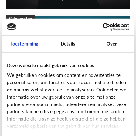
Cyberpesten
[Klik & Print]
Stappenplan
cyberpesten
Toestemming
Details
Over
Deze website maakt gebruik van cookies
We gebruiken cookies om content en advertenties te
personaliseren, om functies voor social media te bieden
en om ons websiteverkeer te analyseren. Ook delen we
informatie over uw gebruik van onze site met onze
partners voor social media, adverteren en analyse. Deze
partners kunnen deze gegevens combineren met andere
Cyberpesten
informatie die u aan ze heeft verstrekt of die ze hebben
verzameld op basis van uw gebruik van hun services.
Welke tieners lopen een groter