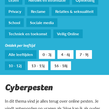
Lezen
Nieuws en informatie
Opvoeding
Privacy
Reclame
Relaties & seksualiteit
School
Sociale media
Techniek en toekomst
Veilig Online
Ontdek per leeftijd
Alle leeftijden
0 - 3j
4 - 6j
7 - 9j
10 - 12j
13 - 15j
16 - 18j
Cyberpesten
In dit thema vind je alles terug over online pesten. Je
vindt antwoorden op vragen als ‘Hoe kan ik als ouder