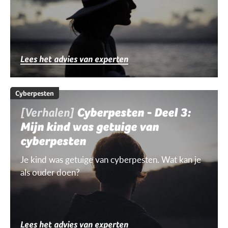
Lees het advies van experten
Cyberpesten
[Verhalen]
Cyberpesten - Deel 3:
Mijn kind was getuige van
cyberpesten
Je kind was getuige van cyberpesten. Wat kan je
als ouder doen?
Lees het advies van experten