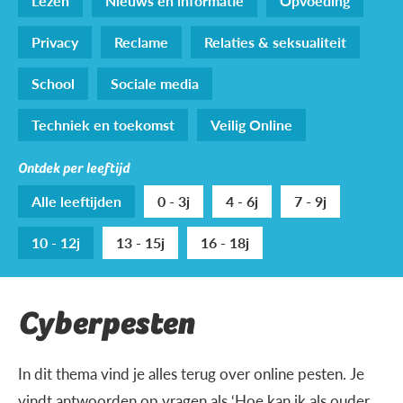
Lezen
Nieuws en informatie
Opvoeding
Privacy
Reclame
Relaties & seksualiteit
School
Sociale media
Techniek en toekomst
Veilig Online
Ontdek per leeftijd
Alle leeftijden
0 - 3j
4 - 6j
7 - 9j
10 - 12j
13 - 15j
16 - 18j
Cyberpesten
In dit thema vind je alles terug over online pesten. Je
vindt antwoorden op vragen als ‘Hoe kan ik als ouder