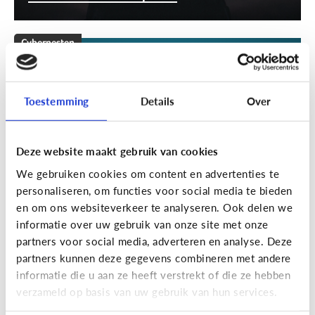
Cyberpesten
[Klik & Print]
Stappenplan
cyberpesten
Toestemming
Details
Over
Deze website maakt gebruik van cookies
We gebruiken cookies om content en advertenties te
personaliseren, om functies voor social media te bieden
en om ons websiteverkeer te analyseren. Ook delen we
informatie over uw gebruik van onze site met onze
partners voor social media, adverteren en analyse. Deze
partners kunnen deze gegevens combineren met andere
Cyberpesten
informatie die u aan ze heeft verstrekt of die ze hebben
verzameld op basis van uw gebruik van hun services.
Welke tieners lopen een groter