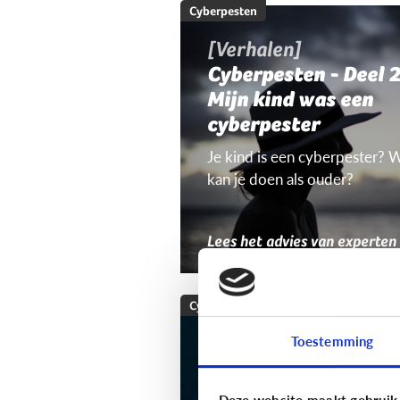
Cyberpesten
[Verhalen]
Cyberpesten - Deel 2
Mijn kind was een
cyberpester
Je kind is een cyberpester? 
kan je doen als ouder?
Lees het advies van experten
Cyberpesten
Welke tieners lopen
Toestemming
een groter risico op
cyberpesten?
Deze website maakt gebruik