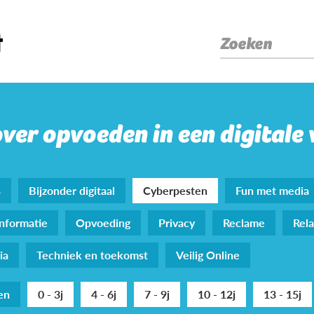
Zoeken
over opvoeden in een digitale
s
Bijzonder digitaal
Cyberpesten
Fun met media
nformatie
Opvoeding
Privacy
Reclame
Rela
ia
Techniek en toekomst
Veilig Online
den
0 - 3j
4 - 6j
7 - 9j
10 - 12j
13 - 15j