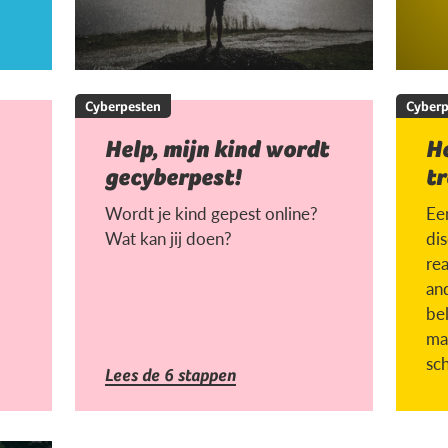
Cyberpesten
Cyberp
Help, mijn kind wordt
H
gecyberpest!
tr
Wordt je kind gepest online?
Een
Wat kan jij doen?
di
rea
an
be
ma
sc
Lees de 6 stappen
la
ges