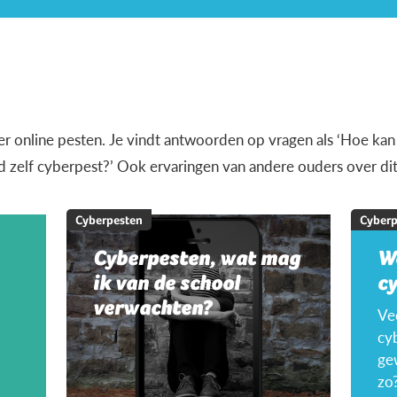
over online pesten. Je vindt antwoorden op vragen als ‘Hoe kan
nd zelf cyberpest?’ Ook ervaringen van andere ouders over d
Cyberpesten
Cyberp
Cyberpesten, wat mag
W
ik van de school
c
verwachten?
Ve
cyb
ge
zo