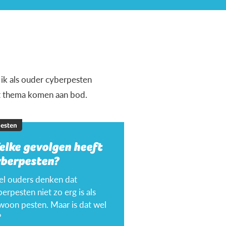
 ik als ouder cyberpesten
it thema komen aan bod.
esten
elke gevolgen heeft
yberpesten?
el ouders denken dat
erpesten niet zo erg is als
woon pesten. Maar is dat wel
?