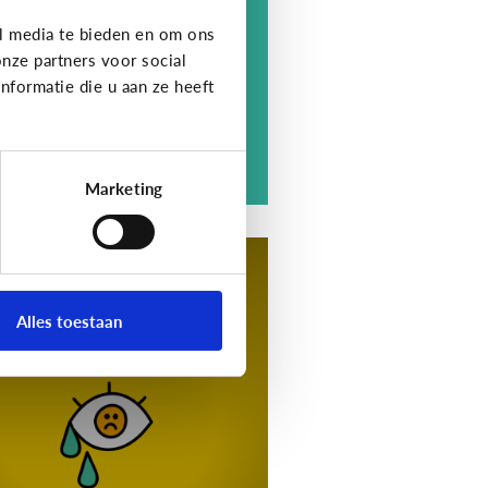
berpesten. Er is pas sprake
l media te bieden en om ons
n pesten als negatief gedrag
nze partners voor social
e kenmerken heeft ...
formatie die u aan ze heeft
Marketing
esten
tips voor als je kind
achtoffer is van
Alles toestaan
yberpesten