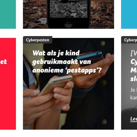
Cyberpesten
Cyberp
Wat als je kind
[V
et
gebruikmaakt van
Cy
anonieme ‘pestapps’?
M
sl
c
Je
ka
Le