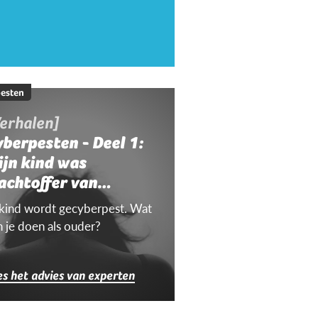
esten
erhalen]
berpesten - Deel 1:
ijn kind was
achtoffer van
yberpesten
 kind wordt gecyberpest. Wat
n je doen als ouder?
es het advies van experten