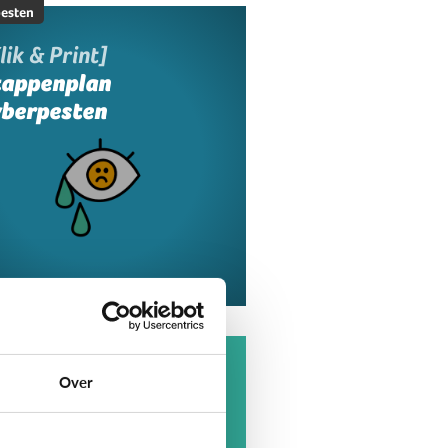
esten
lik & Print]
tappenplan
yberpesten
esten
at is cyberpesten?
Over
t elke negatieve actie van
geren op internet is