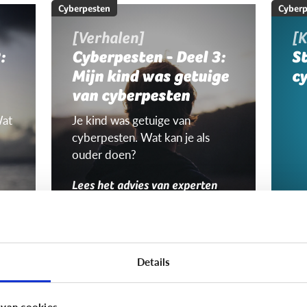
Cyberpesten
Cyberp
[Verhalen]
[K
:
Cyberpesten - Deel 3:
S
Mijn kind was getuige
c
van cyberpesten
Wat
Je kind was getuige van
cyberpesten. Wat kan je als
ouder doen?
Lees het advies van experten
Cyberpesten
Cyberp
Zijn het dezelfde
W
Details
kinderen die
Nie
cyberpesten én
jon
 van cookies