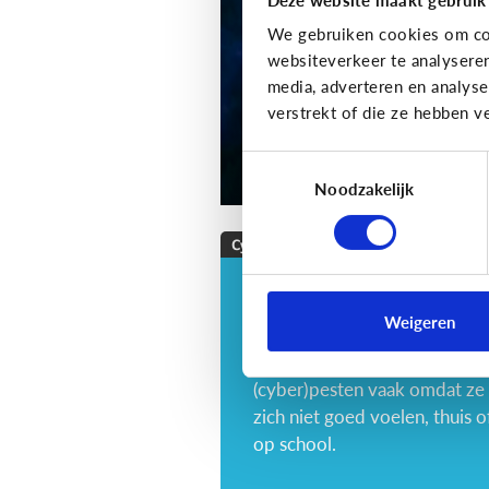
We gebruiken cookies om con
websiteverkeer te analysere
media, adverteren en analys
verstrekt of die ze hebben v
Toestemmingsselectie
Noodzakelijk
Cyberpesten
Wat als … mijn kind
zelf cyberpest?
Weigeren
Tieners en kinderen
(cyber)pesten vaak omdat ze
zich niet goed voelen, thuis o
op school.