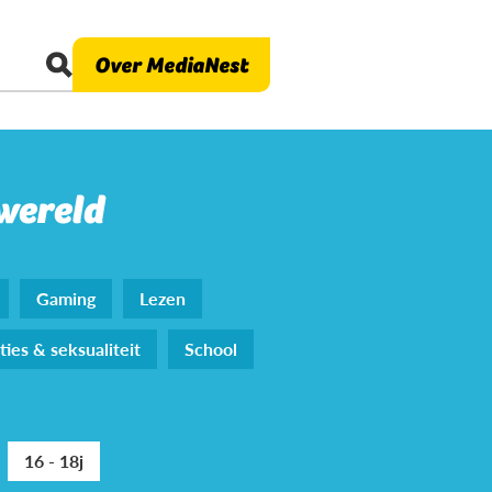
Over MediaNest
 wereld
Gaming
Lezen
ties & seksualiteit
School
16 - 18j