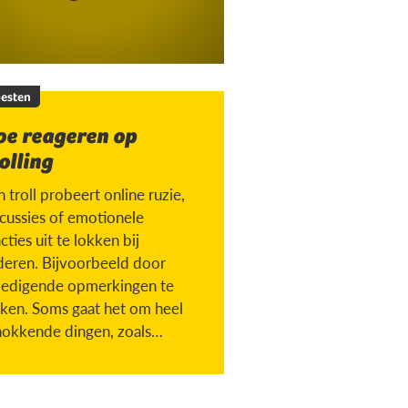
esten
oe reageren op
olling
 troll probeert online ruzie,
scussies of emotionele
cties uit te lokken bij
deren. Bijvoorbeeld door
ledigende opmerkingen te
ken. Soms gaat het om heel
hokkende dingen, zoals
chen met iemand die
torven is.