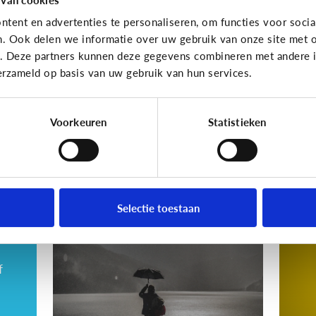
gewoon pesten?
cy
tent en advertenties te personaliseren, om functies voor socia
va
n. Ook delen we informatie over uw gebruik van onze site met o
dri
e. Deze partners kunnen deze gegevens combineren met andere in
erzameld op basis van uw gebruik van hun services.
Wat denk jij?
Voorkeuren
Statistieken
Cyberpesten
Cyberp
Hoe kan ik herkennen
5 
dat mijn kind gepest
sl
Selectie toestaan
wordt?
c
f