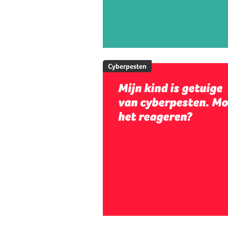
Cyberpesten
Mijn kind is getuige
van cyberpesten. Mo
het reageren?