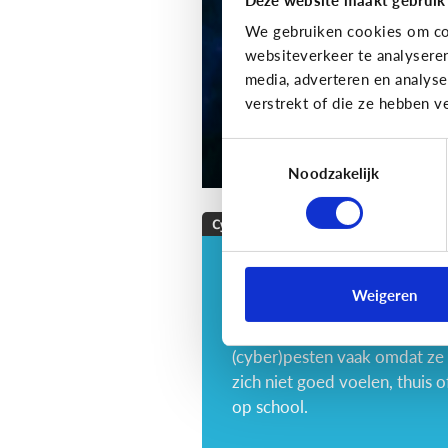
We gebruiken cookies om con
websiteverkeer te analysere
media, adverteren en analys
verstrekt of die ze hebben v
Toestemmingsselectie
Noodzakelijk
Cyberpesten
Wat als … mijn kind
zelf cyberpest?
Weigeren
Tieners en kinderen
(cyber)pesten vaak omdat ze
zich niet goed voelen, thuis o
op school.