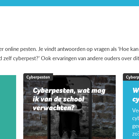
over online pesten. Je vindt antwoorden op vragen als ‘Hoe kan
nd zelf cyberpest?’ Ook ervaringen van andere ouders over d
Cyberpesten
Cyberp
Cyberpesten, wat mag
W
ik van de school
c
verwachten?
Ve
cyb
ge
zo