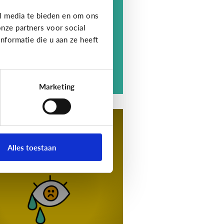
berpesten. Er is pas sprake
l media te bieden en om ons
n pesten als negatief gedrag
nze partners voor social
e kenmerken heeft ...
formatie die u aan ze heeft
Marketing
esten
tips voor als je kind
achtoffer is van
Alles toestaan
yberpesten