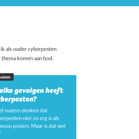
 ik als ouder cyberpesten
it thema komen aan bod.
esten
elke gevolgen heeft
yberpesten?
el ouders denken dat
erpesten niet zo erg is als
woon pesten. Maar is dat wel
?