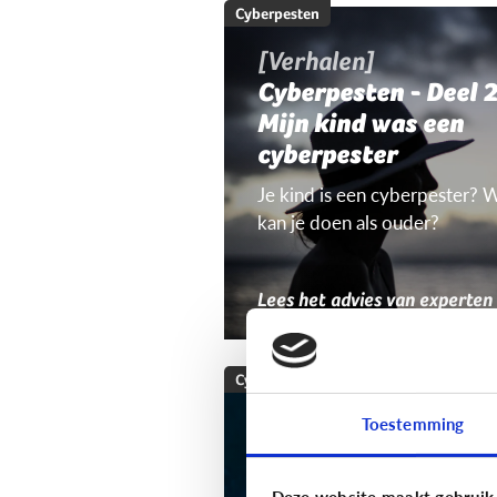
Cyberpesten
[Verhalen]
Cyberpesten - Deel 2
Mijn kind was een
cyberpester
Je kind is een cyberpester? 
kan je doen als ouder?
Lees het advies van experten
Cyberpesten
Welke tieners lopen
Toestemming
een groter risico op
cyberpesten?
Deze website maakt gebruik