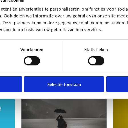
gewoon pesten?
cy
tent en advertenties te personaliseren, om functies voor socia
va
n. Ook delen we informatie over uw gebruik van onze site met o
dri
e. Deze partners kunnen deze gegevens combineren met andere in
erzameld op basis van uw gebruik van hun services.
Wat denk jij?
Voorkeuren
Statistieken
Cyberpesten
Cyberp
Hoe kan ik herkennen
5 
dat mijn kind gepest
sl
Selectie toestaan
wordt?
c
f