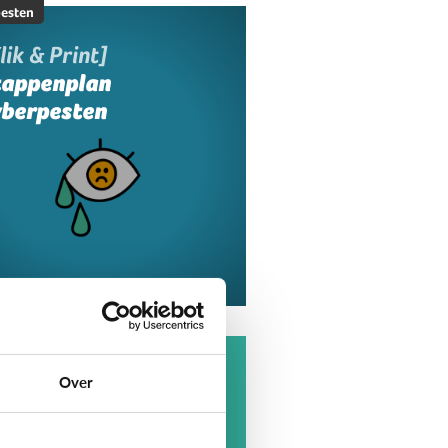
esten
lik & Print]
tappenplan
yberpesten
esten
at is cyberpesten?
Over
t elke negatieve actie van
geren op internet is