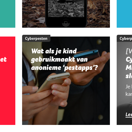
Cyberpesten
Cyberp
Wat als je kind
[V
et
gebruikmaakt van
Cy
anonieme ‘pestapps’?
M
sl
c
Je
ka
Le