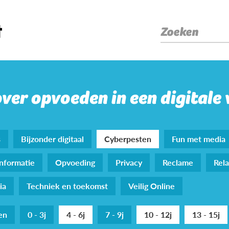
Zoeken
over opvoeden in een digitale
s
Bijzonder digitaal
Cyberpesten
Fun met media
nformatie
Opvoeding
Privacy
Reclame
Rela
ia
Techniek en toekomst
Veilig Online
den
0 - 3j
4 - 6j
7 - 9j
10 - 12j
13 - 15j