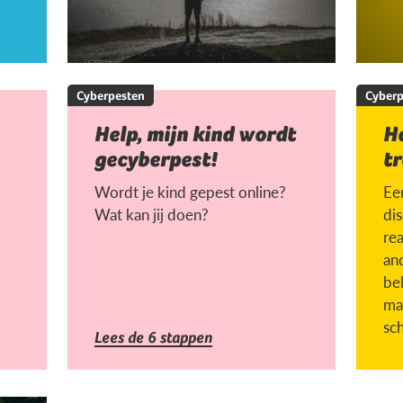
Cyberpesten
Cyberp
Help, mijn kind wordt
H
gecyberpest!
tr
Wordt je kind gepest online?
Een
Wat kan jij doen?
di
rea
an
be
ma
sc
Lees de 6 stappen
la
ges