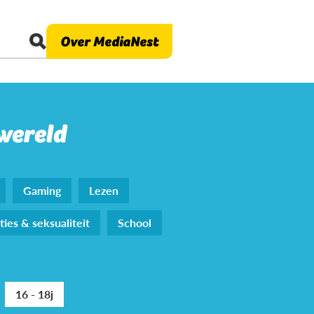
Over MediaNest
 wereld
Gaming
Lezen
ties & seksualiteit
School
16 - 18j