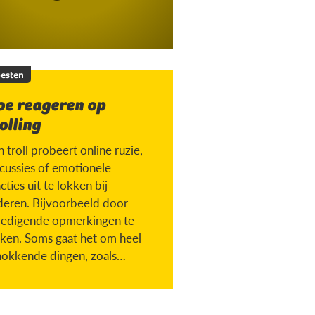
esten
oe reageren op
olling
 troll probeert online ruzie,
scussies of emotionele
cties uit te lokken bij
deren. Bijvoorbeeld door
ledigende opmerkingen te
ken. Soms gaat het om heel
hokkende dingen, zoals
chen met iemand die
torven is.