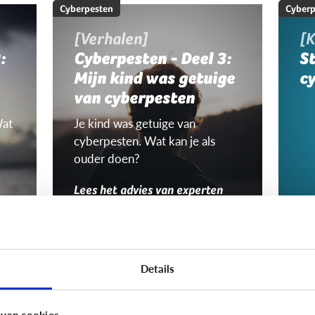
Cyberpesten
Cyberp
[Verhalen]
[K
:
Cyberpesten - Deel 3:
S
Mijn kind was getuige
c
van cyberpesten
Wat
Je kind was getuige van
cyberpesten. Wat kan je als
ouder doen?
Lees het advies van experten
Cyberpesten
Cyberp
Zijn het dezelfde
W
Details
kinderen die
Nie
cyberpesten én
jon
 van cookies