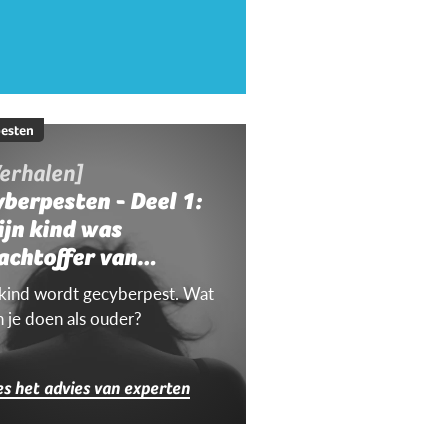
esten
erhalen]
berpesten - Deel 1:
ijn kind was
achtoffer van
yberpesten
 kind wordt gecyberpest. Wat
n je doen als ouder?
es het advies van experten