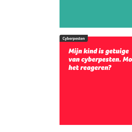
Cyberpesten
Mijn kind is getuige
van cyberpesten. Mo
het reageren?