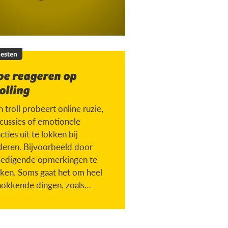
esten
oe reageren op
olling
 troll probeert online ruzie,
scussies of emotionele
cties uit te lokken bij
deren. Bijvoorbeeld door
ledigende opmerkingen te
ken. Soms gaat het om heel
hokkende dingen, zoals
chen met iemand die
torven is.