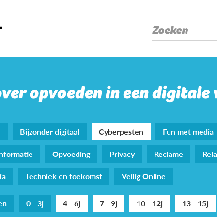
Zoeken
over opvoeden in een digitale
s
Bijzonder digitaal
Cyberpesten
Fun met media
nformatie
Opvoeding
Privacy
Reclame
Rela
ia
Techniek en toekomst
Veilig Online
den
0 - 3j
4 - 6j
7 - 9j
10 - 12j
13 - 15j