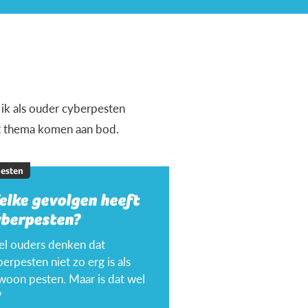
 ik als ouder cyberpesten
it thema komen aan bod.
esten
elke gevolgen heeft
yberpesten?
el ouders denken dat
erpesten niet zo erg is als
woon pesten. Maar is dat wel
?