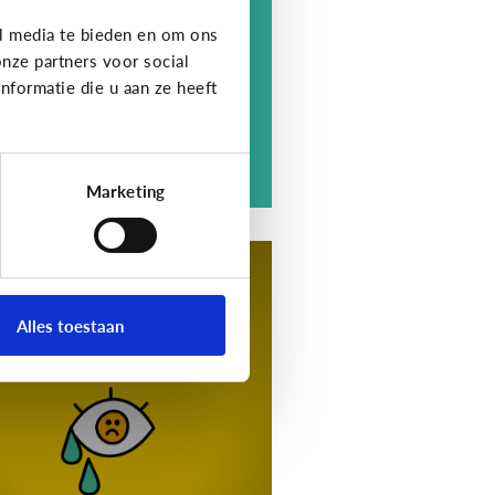
berpesten. Er is pas sprake
l media te bieden en om ons
n pesten als negatief gedrag
nze partners voor social
e kenmerken heeft ...
formatie die u aan ze heeft
Marketing
esten
tips voor als je kind
achtoffer is van
Alles toestaan
yberpesten