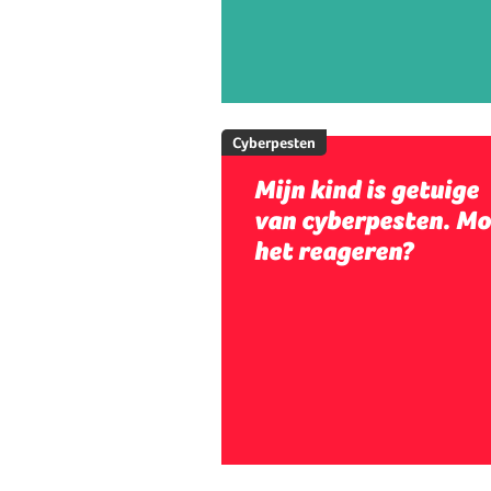
Cyberpesten
Mijn kind is getuige
van cyberpesten. Mo
het reageren?