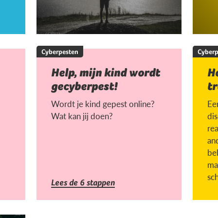
Cyberpesten
Cyberp
Help, mijn kind wordt
H
gecyberpest!
tr
Wordt je kind gepest online?
Een
Wat kan jij doen?
di
rea
an
be
ma
sc
Lees de 6 stappen
la
ges