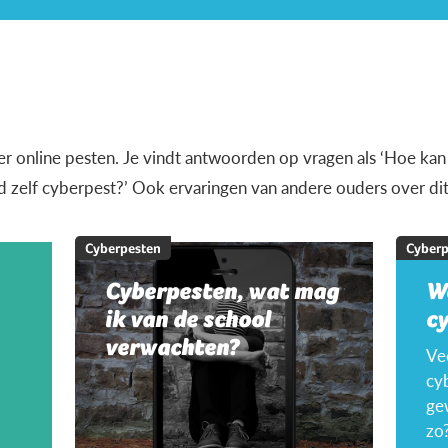
over online pesten. Je vindt antwoorden op vragen als ‘Hoe kan
nd zelf cyberpest?’ Ook ervaringen van andere ouders over d
Cyberpesten
Cyberp
Cyberpesten, wat mag
W
ik van de school
c
verwachten?
Ve
cyb
ge
zo