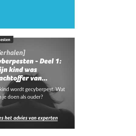
esten
erhalen]
berpesten - Deel 1:
ijn kind was
achtoffer van
yberpesten
 kind wordt gecyberpest. Wat
n je doen als ouder?
es het advies van experten