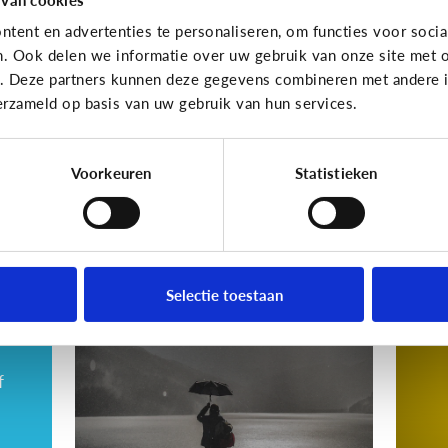
gewoon pesten?
cy
tent en advertenties te personaliseren, om functies voor socia
va
n. Ook delen we informatie over uw gebruik van onze site met o
dri
e. Deze partners kunnen deze gegevens combineren met andere in
erzameld op basis van uw gebruik van hun services.
Wat denk jij?
Voorkeuren
Statistieken
Cyberpesten
Cyberp
Hoe kan ik herkennen
5 
dat mijn kind gepest
sl
Selectie toestaan
wordt?
c
f