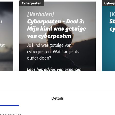
Cyberpesten
Cyberp
[Verhalen]
[K
:
Cyberpesten - Deel 3:
S
Mijn kind was getuige
c
van cyberpesten
Wat
Je kind was getuige van
cyberpesten. Wat kan je als
ouder doen?
Lees het advies van experten
Cyberpesten
Cyberp
Zijn het dezelfde
W
Details
kinderen die
Nie
cyberpesten én
jon
 van cookies