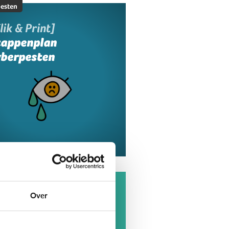
esten
lik & Print]
tappenplan
yberpesten
esten
at is cyberpesten?
Over
t elke negatieve actie van
geren op internet is