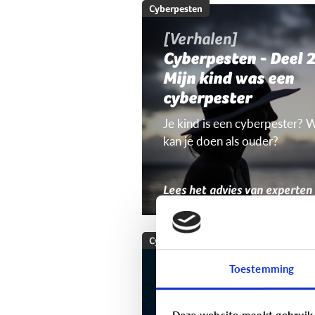
Cyberpesten
[Verhalen]
Cyberpesten - Deel 2
Mijn kind was een
cyberpester
Je kind is een cyberpester? 
kan je doen als ouder?
Lees het advies van experten
Cyberpesten
Welke tieners lopen
Toestemming
een groter risico op
cyberpesten?
Deze website maakt gebruik