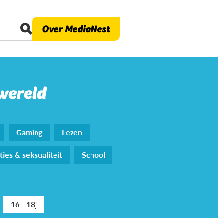
Over MediaNest
 wereld
Gaming
Lezen
ties & seksualiteit
School
16 - 18j