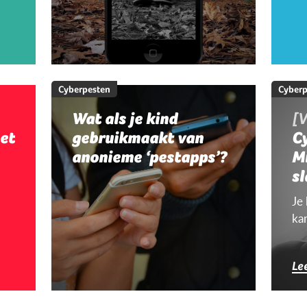
Cyberpesten
Cyberp
Wat als je kind
[V
et
gebruikmaakt van
Cy
anonieme ‘pestapps’?
M
sl
c
Je
ka
Le