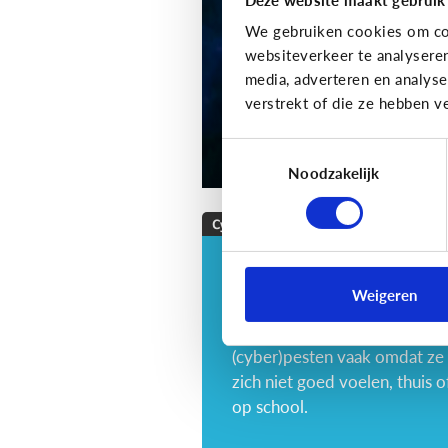
We gebruiken cookies om con
websiteverkeer te analysere
media, adverteren en analys
verstrekt of die ze hebben v
Toestemmingsselectie
Noodzakelijk
Cyberpesten
Wat als … mijn kind
zelf cyberpest?
Weigeren
Tieners en kinderen
(cyber)pesten vaak omdat ze
zich niet goed voelen, thuis o
op school.