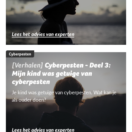
Lees het advies van experten
Cyberpesten
[Verhalen]
Cyberpesten - Deel 3:
Mijn kind was getuige van
cyberpesten
Je kind was getuige van cyberpesten. Wat kan je
als ouder doen?
Lees het advies van experten