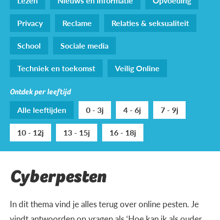
Lezen
Nieuws en informatie
Opvoeding
Privacy
Reclame
Relaties & seksualiteit
School
Sociale media
Techniek en toekomst
Veilig Online
Ontdek per leeftijd
Alle leeftijden
0 - 3j
4 - 6j
7 - 9j
10 - 12j
13 - 15j
16 - 18j
Cyberpesten
In dit thema vind je alles terug over online pesten. Je
vindt antwoorden op vragen als ‘Hoe kan ik als ouder