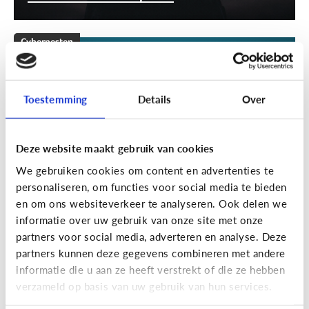
Cyberpesten
[Klik & Print]
Stappenplan
cyberpesten
Toestemming
Details
Over
Deze website maakt gebruik van cookies
We gebruiken cookies om content en advertenties te
personaliseren, om functies voor social media te bieden
en om ons websiteverkeer te analyseren. Ook delen we
informatie over uw gebruik van onze site met onze
partners voor social media, adverteren en analyse. Deze
partners kunnen deze gegevens combineren met andere
Cyberpesten
informatie die u aan ze heeft verstrekt of die ze hebben
verzameld op basis van uw gebruik van hun services.
Welke tieners lopen een groter