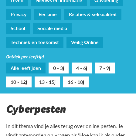
Lezen
Nieuws en informatie
Opvoeding
Privacy
Reclame
Relaties & seksualiteit
School
Sociale media
Techniek en toekomst
Veilig Online
Ontdek per leeftijd
Alle leeftijden
0 - 3j
4 - 6j
7 - 9j
10 - 12j
13 - 15j
16 - 18j
Cyberpesten
In dit thema vind je alles terug over online pesten. Je
vindt antwoorden op vragen als ‘Hoe kan ik als ouder