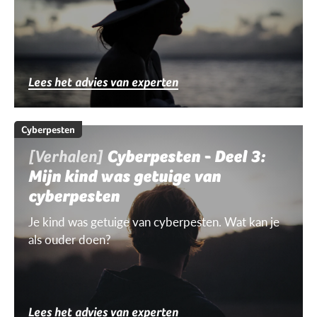
Lees het advies van experten
Cyberpesten
[Verhalen]
Cyberpesten - Deel 3:
Mijn kind was getuige van
cyberpesten
Je kind was getuige van cyberpesten. Wat kan je
als ouder doen?
Lees het advies van experten