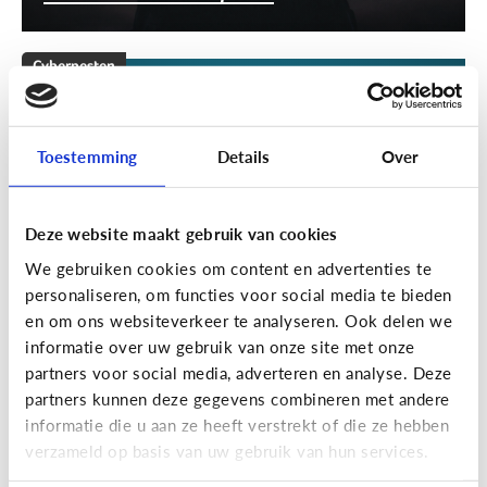
Cyberpesten
[Klik & Print]
Stappenplan
cyberpesten
Toestemming
Details
Over
Deze website maakt gebruik van cookies
We gebruiken cookies om content en advertenties te
personaliseren, om functies voor social media te bieden
en om ons websiteverkeer te analyseren. Ook delen we
informatie over uw gebruik van onze site met onze
partners voor social media, adverteren en analyse. Deze
partners kunnen deze gegevens combineren met andere
Cyberpesten
informatie die u aan ze heeft verstrekt of die ze hebben
verzameld op basis van uw gebruik van hun services.
Welke tieners lopen een groter