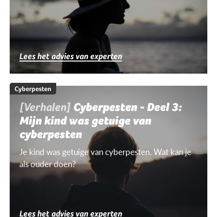
Lees het advies van experten
Cyberpesten
[Verhalen]
Cyberpesten - Deel 3:
Mijn kind was getuige van
cyberpesten
Je kind was getuige van cyberpesten. Wat kan je
als ouder doen?
Lees het advies van experten