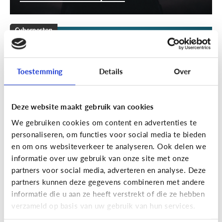
Cyberpesten
[Klik & Print]
Stappenplan
cyberpesten
Toestemming
Details
Over
Deze website maakt gebruik van cookies
We gebruiken cookies om content en advertenties te
personaliseren, om functies voor social media te bieden
en om ons websiteverkeer te analyseren. Ook delen we
informatie over uw gebruik van onze site met onze
partners voor social media, adverteren en analyse. Deze
partners kunnen deze gegevens combineren met andere
Cyberpesten
informatie die u aan ze heeft verstrekt of die ze hebben
verzameld op basis van uw gebruik van hun services.
Welke tieners lopen een groter