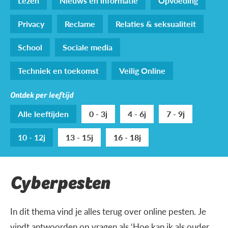
Lezen
Nieuws en informatie
Opvoeding
Privacy
Reclame
Relaties & seksualiteit
School
Sociale media
Techniek en toekomst
Veilig Online
Ontdek per leeftijd
Alle leeftijden
0 - 3j
4 - 6j
7 - 9j
10 - 12j
13 - 15j
16 - 18j
Cyberpesten
In dit thema vind je alles terug over online pesten. Je
vindt antwoorden op vragen als ‘Hoe kan ik als ouder