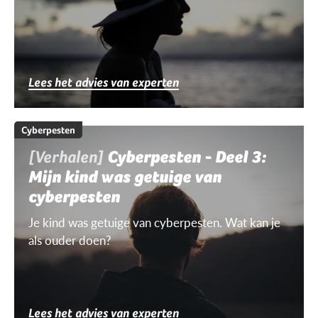
Lees het advies van experten
Cyberpesten
[Verhalen]
Cyberpesten - Deel 3:
Mijn kind was getuige van
cyberpesten
Je kind was getuige van cyberpesten. Wat kan je
als ouder doen?
Lees het advies van experten