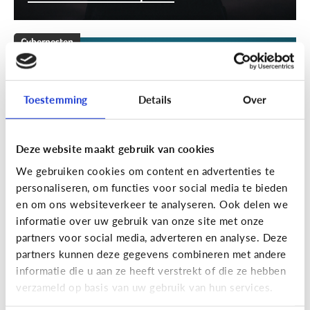
Cyberpesten
[Klik & Print]
Stappenplan
cyberpesten
Toestemming
Details
Over
Deze website maakt gebruik van cookies
We gebruiken cookies om content en advertenties te
personaliseren, om functies voor social media te bieden
en om ons websiteverkeer te analyseren. Ook delen we
informatie over uw gebruik van onze site met onze
partners voor social media, adverteren en analyse. Deze
partners kunnen deze gegevens combineren met andere
Cyberpesten
informatie die u aan ze heeft verstrekt of die ze hebben
verzameld op basis van uw gebruik van hun services.
Welke tieners lopen een groter