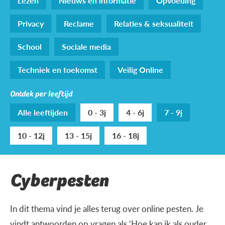
Lezen
Nieuws en informatie
Opvoeding
Privacy
Reclame
Relaties & seksualiteit
School
Sociale media
Techniek en toekomst
Veilig Online
Ontdek per leeftijd
Alle leeftijden
0 - 3j
4 - 6j
7 - 9j
10 - 12j
13 - 15j
16 - 18j
Cyberpesten
In dit thema vind je alles terug over online pesten. Je
vindt antwoorden op vragen als ‘Hoe kan ik als ouder