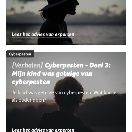
Lees het advies van experten
Cyberpesten
[Verhalen]
Cyberpesten - Deel 3:
Mijn kind was getuige van
cyberpesten
Je kind was getuige van cyberpesten. Wat kan je
als ouder doen?
Lees het advies van experten