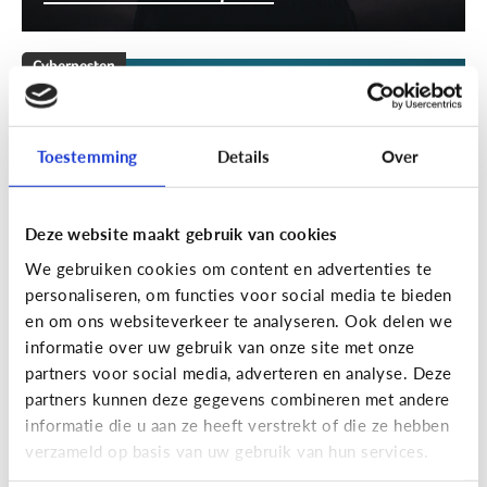
Cyberpesten
[Klik & Print]
Stappenplan
cyberpesten
Toestemming
Details
Over
Deze website maakt gebruik van cookies
We gebruiken cookies om content en advertenties te
personaliseren, om functies voor social media te bieden
en om ons websiteverkeer te analyseren. Ook delen we
informatie over uw gebruik van onze site met onze
partners voor social media, adverteren en analyse. Deze
partners kunnen deze gegevens combineren met andere
Cyberpesten
informatie die u aan ze heeft verstrekt of die ze hebben
verzameld op basis van uw gebruik van hun services.
Welke tieners lopen een groter