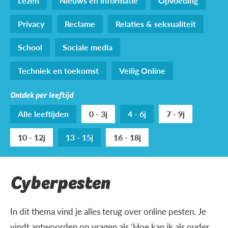
Lezen
Nieuws en informatie
Opvoeding
Privacy
Reclame
Relaties & seksualiteit
School
Sociale media
Techniek en toekomst
Veilig Online
Ontdek per leeftijd
Alle leeftijden
0 - 3j
4 - 6j
7 - 9j
10 - 12j
13 - 15j
16 - 18j
Cyberpesten
In dit thema vind je alles terug over online pesten. Je
vindt antwoorden op vragen als ‘Hoe kan ik als ouder