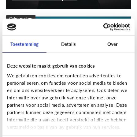
Cyberpesten
[Klik & Print]
Stappenplan
cyberpesten
Toestemming
Details
Over
Deze website maakt gebruik van cookies
We gebruiken cookies om content en advertenties te
personaliseren, om functies voor social media te bieden
en om ons websiteverkeer te analyseren. Ook delen we
informatie over uw gebruik van onze site met onze
partners voor social media, adverteren en analyse. Deze
partners kunnen deze gegevens combineren met andere
Cyberpesten
informatie die u aan ze heeft verstrekt of die ze hebben
verzameld op basis van uw gebruik van hun services.
Welke tieners lopen een groter