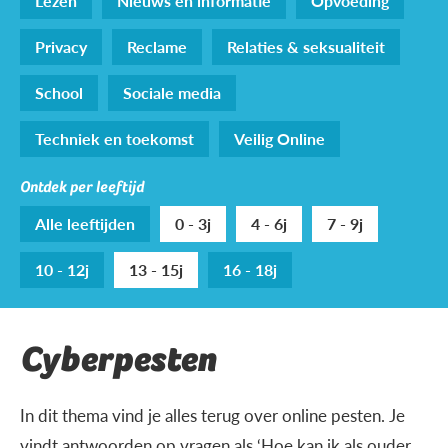
Lezen
Nieuws en informatie
Opvoeding
Privacy
Reclame
Relaties & seksualiteit
School
Sociale media
Techniek en toekomst
Veilig Online
Ontdek per leeftijd
Alle leeftijden
0 - 3j
4 - 6j
7 - 9j
10 - 12j
13 - 15j
16 - 18j
Cyberpesten
In dit thema vind je alles terug over online pesten. Je
vindt antwoorden op vragen als ‘Hoe kan ik als ouder