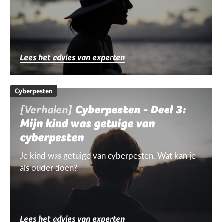
Lees het advies van experten
Cyberpesten
[Verhalen]
Cyberpesten - Deel 3:
Mijn kind was getuige van
cyberpesten
Je kind was getuige van cyberpesten. Wat kan je
als ouder doen?
Lees het advies van experten