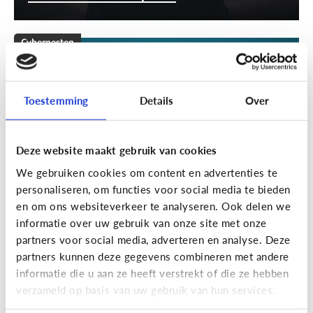
Cyberpesten
[Klik & Print]
Stappenplan
cyberpesten
Toestemming
Details
Over
Deze website maakt gebruik van cookies
We gebruiken cookies om content en advertenties te
personaliseren, om functies voor social media te bieden
en om ons websiteverkeer te analyseren. Ook delen we
informatie over uw gebruik van onze site met onze
partners voor social media, adverteren en analyse. Deze
partners kunnen deze gegevens combineren met andere
Cyberpesten
informatie die u aan ze heeft verstrekt of die ze hebben
verzameld op basis van uw gebruik van hun services.
Welke tieners lopen een groter