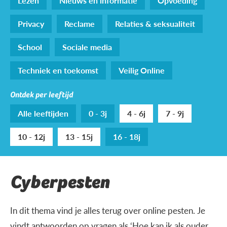
Lezen
Nieuws en informatie
Opvoeding
Privacy
Reclame
Relaties & seksualiteit
School
Sociale media
Techniek en toekomst
Veilig Online
Ontdek per leeftijd
Alle leeftijden
0 - 3j
4 - 6j
7 - 9j
10 - 12j
13 - 15j
16 - 18j
Cyberpesten
In dit thema vind je alles terug over online pesten. Je
vindt antwoorden op vragen als ‘Hoe kan ik als ouder