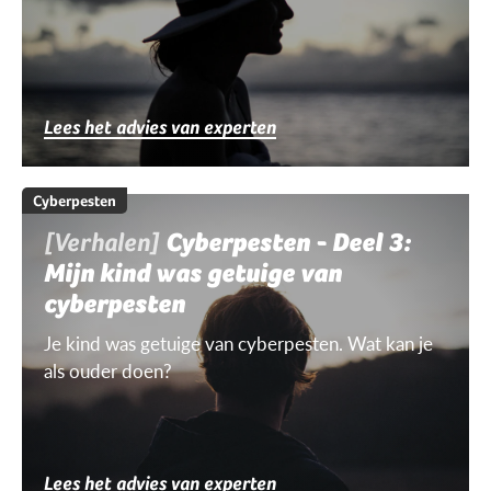
Lees het advies van experten
Cyberpesten
[Verhalen]
Cyberpesten - Deel 3:
Mijn kind was getuige van
cyberpesten
Je kind was getuige van cyberpesten. Wat kan je
als ouder doen?
Lees het advies van experten