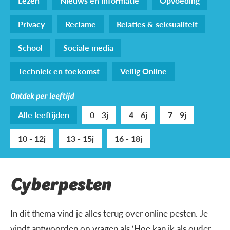
Lezen
Nieuws en informatie
Opvoeding
Privacy
Reclame
Relaties & seksualiteit
School
Sociale media
Techniek en toekomst
Veilig Online
Ontdek per leeftijd
Alle leeftijden
0 - 3j
4 - 6j
7 - 9j
10 - 12j
13 - 15j
16 - 18j
Cyberpesten
In dit thema vind je alles terug over online pesten. Je
vindt antwoorden op vragen als ‘Hoe kan ik als ouder