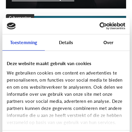
Cyberpesten
[Klik & Print]
Stappenplan
cyberpesten
Toestemming
Details
Over
Deze website maakt gebruik van cookies
We gebruiken cookies om content en advertenties te
personaliseren, om functies voor social media te bieden
en om ons websiteverkeer te analyseren. Ook delen we
informatie over uw gebruik van onze site met onze
partners voor social media, adverteren en analyse. Deze
partners kunnen deze gegevens combineren met andere
Cyberpesten
informatie die u aan ze heeft verstrekt of die ze hebben
verzameld op basis van uw gebruik van hun services.
Welke tieners lopen een groter