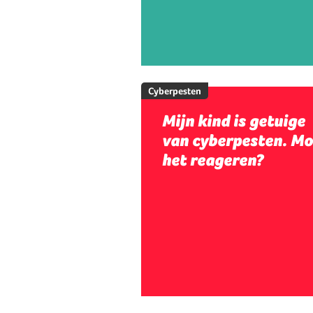
Cyberpesten
Mijn kind is getuige
van cyberpesten. Mo
het reageren?