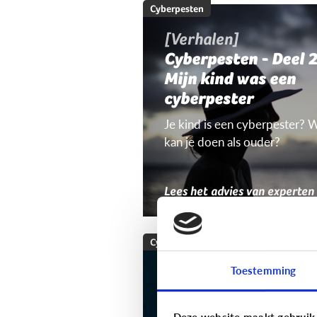
Cyberpesten
[Verhalen]
Cyberpesten - Deel 2
Mijn kind was een
cyberpester
Je kind is een cyberpester? 
kan je doen als ouder?
Lees het advies van experten
Cyberpesten
Welke tieners lopen
Toestemming
een groter risico op
cyberpesten?
Deze website maakt gebruik