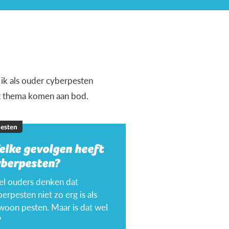
 ik als ouder cyberpesten
it thema komen aan bod.
esten
elke gevolgen heeft
yberpesten?
el ouders denken dat
erpesten niet zo erg is als
woon pesten. Maar is dat wel
?