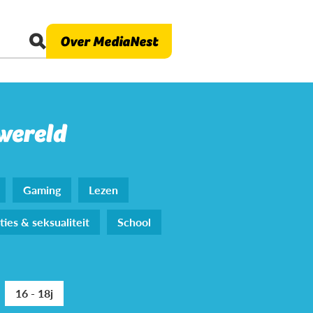
Over MediaNest
 wereld
Gaming
Lezen
ties & seksualiteit
School
16 - 18j