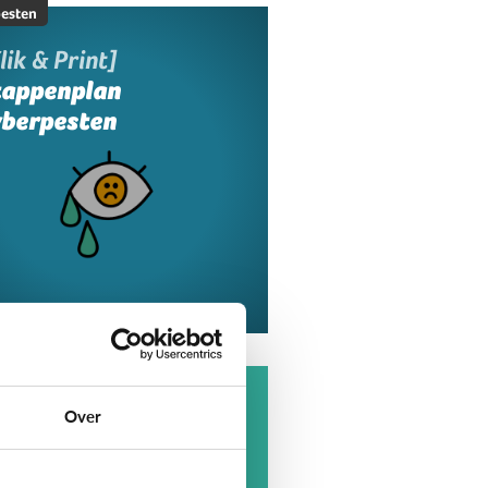
esten
lik & Print]
tappenplan
yberpesten
esten
at is cyberpesten?
Over
t elke negatieve actie van
geren op internet is