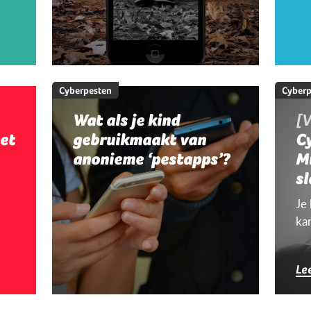
Cyberpesten
Cyberp
Wat als je kind
[V
et
gebruikmaakt van
Cy
anonieme ‘pestapps’?
M
sl
c
Je
ka
Le