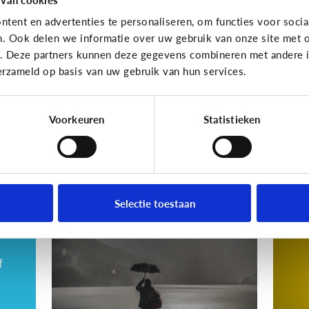
gewoon pesten?
cy
tent en advertenties te personaliseren, om functies voor socia
va
n. Ook delen we informatie over uw gebruik van onze site met o
dri
e. Deze partners kunnen deze gegevens combineren met andere in
erzameld op basis van uw gebruik van hun services.
Wat denk jij?
Voorkeuren
Statistieken
Cyberpesten
Cyberp
Hoe kan ik herkennen
5 
dat mijn kind gepest
sl
Selectie toestaan
wordt?
c
f