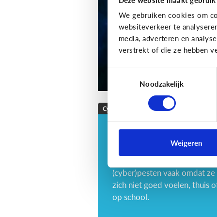
We gebruiken cookies om con
websiteverkeer te analysere
media, adverteren en analys
verstrekt of die ze hebben v
Toestemmingsselectie
Noodzakelijk
Cyberpesten
Wat als … mijn kind
zelf cyberpest?
Weigeren
Tieners en kinderen
(cyber)pesten vaak omdat ze
zich niet goed voelen, thuis o
op school.