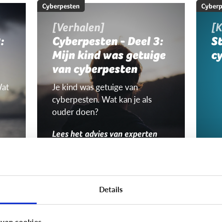
Cyberpesten
Cyberp
[Verhalen]
[K
:
Cyberpesten - Deel 3:
S
Mijn kind was getuige
c
van cyberpesten
Wat
Je kind was getuige van
cyberpesten. Wat kan je als
ouder doen?
Lees het advies van experten
Cyberpesten
Cyberp
Zijn het dezelfde
W
Details
kinderen die
Nie
cyberpesten én
jon
 van cookies