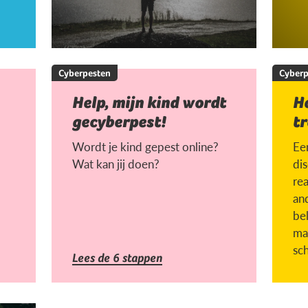
Cyberpesten
Cyberp
Help, mijn kind wordt
H
gecyberpest!
tr
Wordt je kind gepest online?
Een
Wat kan jij doen?
di
rea
an
be
ma
sc
Lees de 6 stappen
la
ges