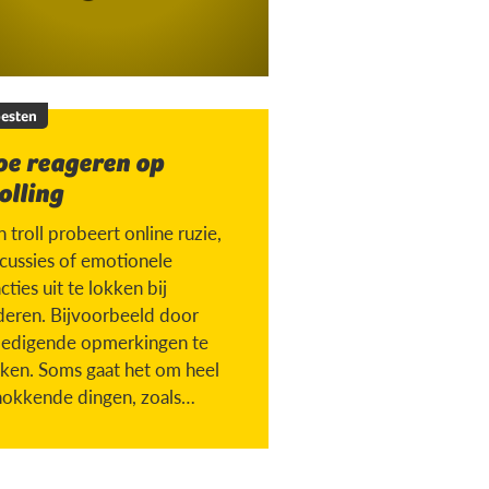
esten
oe reageren op
olling
 troll probeert online ruzie,
scussies of emotionele
cties uit te lokken bij
deren. Bijvoorbeeld door
ledigende opmerkingen te
ken. Soms gaat het om heel
hokkende dingen, zoals
chen met iemand die
torven is.