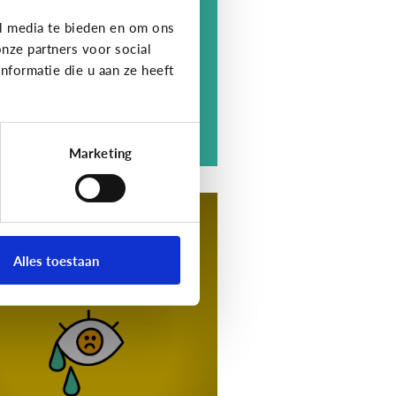
berpesten. Er is pas sprake
l media te bieden en om ons
n pesten als negatief gedrag
nze partners voor social
e kenmerken heeft ...
formatie die u aan ze heeft
Marketing
esten
tips voor als je kind
achtoffer is van
Alles toestaan
yberpesten