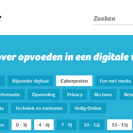
Zoeken
over opvoeden in een digitale
s
Bijzonder digitaal
Cyberpesten
Fun met media
nformatie
Opvoeding
Privacy
Reclame
Rela
ia
Techniek en toekomst
Veilig Online
den
0 - 3j
4 - 6j
7 - 9j
10 - 12j
13 - 15j