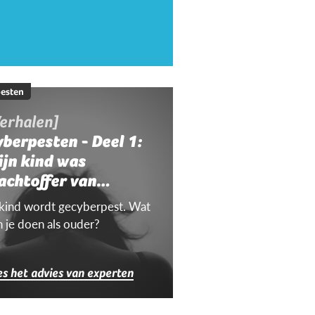
esten
erhalen]
berpesten - Deel 1:
ijn kind was
achtoffer van
yberpesten
 kind wordt gecyberpest. Wat
n je doen als ouder?
es het advies van experten