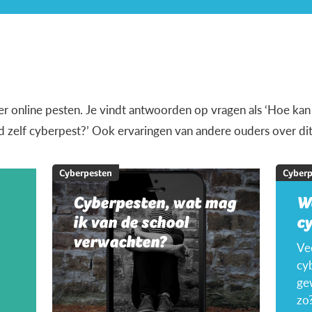
over online pesten. Je vindt antwoorden op vragen als ‘Hoe kan
nd zelf cyberpest?’ Ook ervaringen van andere ouders over d
Cyberpesten
Cyberp
Cyberpesten, wat mag
W
ik van de school
c
verwachten?
Ve
cyb
ge
zo