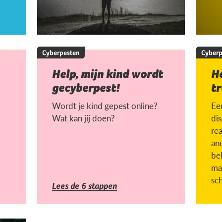
Cyberpesten
Cyberp
Help, mijn kind wordt
H
gecyberpest!
tr
Wordt je kind gepest online?
Een
Wat kan jij doen?
di
rea
an
be
ma
sc
Lees de 6 stappen
la
ges