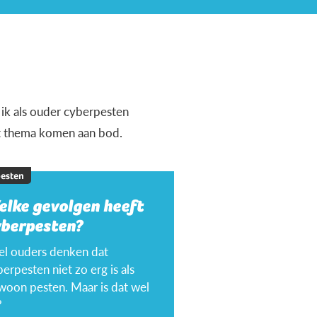
 ik als ouder cyberpesten
it thema komen aan bod.
esten
elke gevolgen heeft
yberpesten?
el ouders denken dat
erpesten niet zo erg is als
woon pesten. Maar is dat wel
?