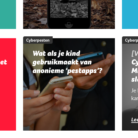
Cyberpesten
Cyberp
Wat als je kind
[V
et
gebruikmaakt van
Cy
anonieme ‘pestapps’?
M
sl
c
Je
ka
Le