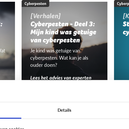
Cyberpesten
Cyberp
[Verhalen]
[K
:
Cyberpesten - Deel 3:
S
Mijn kind was getuige
c
van cyberpesten
Wat
Je kind was getuige van
cyberpesten. Wat kan je als
ouder doen?
Lees het advies van experten
Cyberpesten
Cyberp
Zijn het dezelfde
W
Details
kinderen die
Nie
cyberpesten én
jon
 van cookies