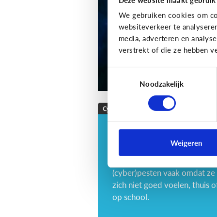
We gebruiken cookies om con
websiteverkeer te analysere
media, adverteren en analys
verstrekt of die ze hebben v
Toestemmingsselectie
Noodzakelijk
Cyberpesten
Wat als … mijn kind
zelf cyberpest?
Weigeren
Tieners en kinderen
(cyber)pesten vaak omdat ze
zich niet goed voelen, thuis o
op school.