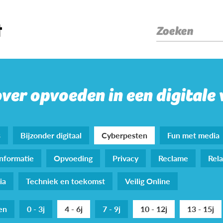
Zoeken
over opvoeden in een digitale
s
Bijzonder digitaal
Cyberpesten
Fun met media
nformatie
Opvoeding
Privacy
Reclame
Rela
ia
Techniek en toekomst
Veilig Online
den
0 - 3j
4 - 6j
7 - 9j
10 - 12j
13 - 15j