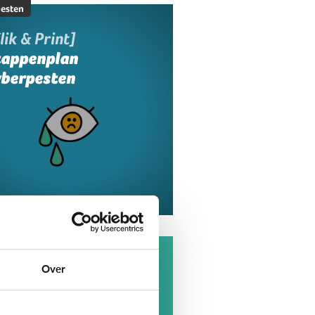
esten
lik & Print]
tappenplan
yberpesten
esten
at is cyberpesten?
Over
t elke negatieve actie van
geren op internet is