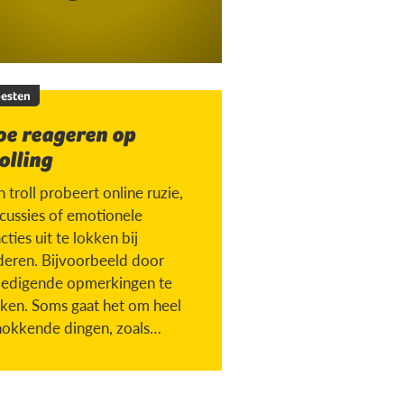
esten
oe reageren op
olling
 troll probeert online ruzie,
scussies of emotionele
cties uit te lokken bij
deren. Bijvoorbeeld door
ledigende opmerkingen te
ken. Soms gaat het om heel
hokkende dingen, zoals
chen met iemand die
torven is.