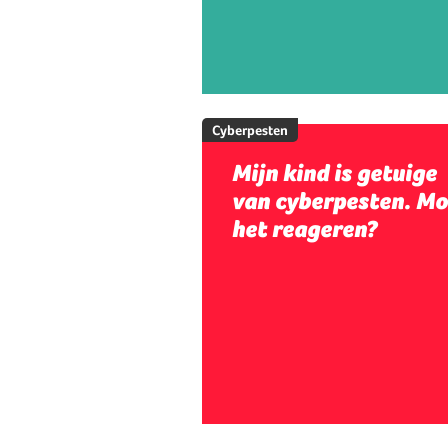
Cyberpesten
Mijn kind is getuige
van cyberpesten. Mo
het reageren?