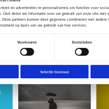
gewoon pesten?
cy
tent en advertenties te personaliseren, om functies voor socia
va
n. Ook delen we informatie over uw gebruik van onze site met o
dri
e. Deze partners kunnen deze gegevens combineren met andere in
erzameld op basis van uw gebruik van hun services.
Wat denk jij?
Voorkeuren
Statistieken
Cyberpesten
Cyberp
Hoe kan ik herkennen
5 
dat mijn kind gepest
sl
Selectie toestaan
wordt?
c
f