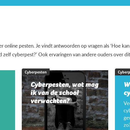
over online pesten. Je vindt antwoorden op vragen als ‘Hoe kan
nd zelf cyberpest?’ Ook ervaringen van andere ouders over d
Cyberpesten
Cyberp
Cyberpesten, wat mag
W
ik van de school
c
verwachten?
Ve
cyb
ge
zo