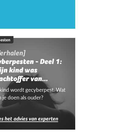
esten
erhalen]
berpesten - Deel 1:
ijn kind was
achtoffer van
yberpesten
 kind wordt gecyberpest. Wat
n je doen als ouder?
es het advies van experten