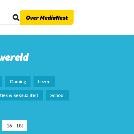
Over MediaNest
 wereld
Gaming
Lezen
ties & seksualiteit
School
16 - 18j