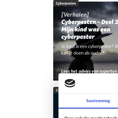
Cyberpesten
[Verhalen]
Cyberpesten - Deel 2
Mijn kind was een
cyberpester
Je kind is een cyberpester? 
kan je doen als ouder?
Lees het advies van experten
Cyberpesten
Welke tieners lopen
Toestemming
een groter risico op
cyberpesten?
Deze website maakt gebruik