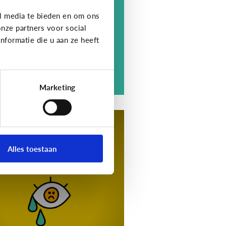
berpesten. Er is pas sprake
l media te bieden en om ons
n pesten als negatief gedrag
nze partners voor social
e kenmerken heeft ...
formatie die u aan ze heeft
Marketing
esten
tips voor als je kind
achtoffer is van
Alles toestaan
yberpesten