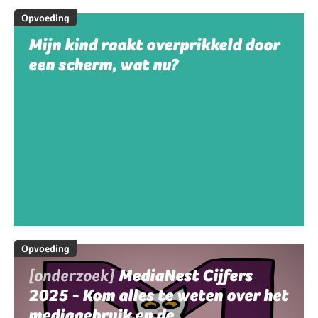
Opvoeding
Mijn kind raakt overprikkeld door
een scherm, wat nu?
Opvoeding
[onderzoek]
MediaNest Cijfers
2025 - Kom alles te weten over het
mediagebruik en de