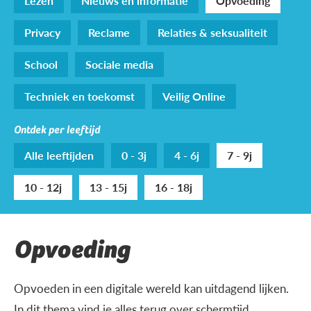
Lezen
Nieuws en informatie
Opvoeding
Privacy
Reclame
Relaties & seksualiteit
School
Sociale media
Techniek en toekomst
Veilig Online
Ontdek per leeftijd
Alle leeftijden
0 - 3j
4 - 6j
7 - 9j
10 - 12j
13 - 15j
16 - 18j
Opvoeding
Opvoeden in een digitale wereld kan uitdagend lijken.
In dit thema vind je alles terug over schermtijd,