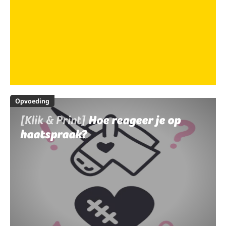
Opvoeding
[Klik & Print]
Hoe reageer je op
haatspraak?