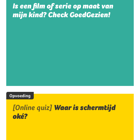
Is een film of serie op maat van
mijn kind? Check GoedGezien!
Opvoeding
[Online quiz]
Waar is schermtijd
oké?