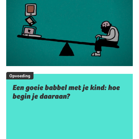
Opvoeding
Een goeie babbel met je kind: hoe
begin je daaraan?