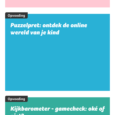
Opvoeding
Puzzelpret: ontdek de online
wereld van je kind
Opvoeding
Kijkbarometer - gamecheck: oké of