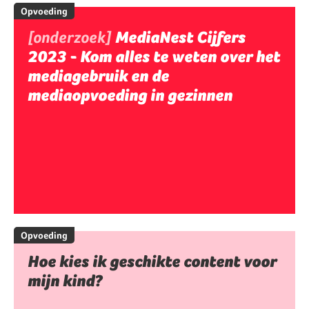
Opvoeding
[onderzoek]
MediaNest Cijfers
2023 - Kom alles te weten over het
mediagebruik en de
mediaopvoeding in gezinnen
Opvoeding
Hoe kies ik geschikte content voor
mijn kind?