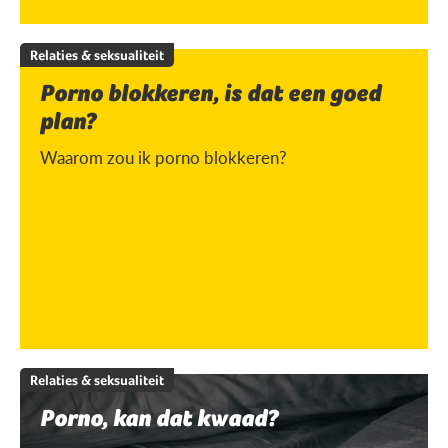
Relaties & seksualiteit
Porno blokkeren, is dat een goed
plan?
Waarom zou ik porno blokkeren?
Relaties & seksualiteit
Porno, kan dat kwaad?