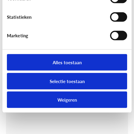
Statistieken
Marketing
Relaties & seksualiteit
Hoe maak ik mijn kind weerbaar
Alles toestaan
tegen misbruik door onbekenden?
Selectie toestaan
Weigeren