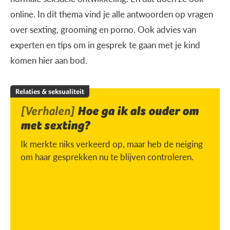
online. In dit thema vind je alle antwoorden op vragen
over sexting, grooming en porno. Ook advies van
experten en tips om in gesprek te gaan met je kind
komen hier aan bod.
Relaties & seksualiteit
[Verhalen]
Hoe ga ik als ouder om
met sexting?
Ik merkte niks verkeerd op, maar heb de neiging
om haar gesprekken nu te blijven controleren.