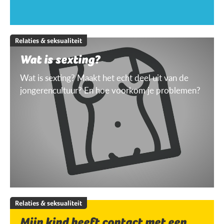
Relaties & seksualiteit
Wat is sexting?
Wat is sexting? Maakt het echt deel uit van de
jongerencultuur? En hoe voorkom je problemen?
Relaties & seksualiteit
Mijn kind heeft contact met een