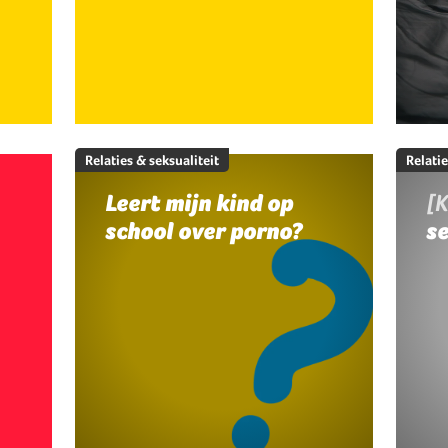
Relaties & seksualiteit
Relatie
Leert mijn kind op
[K
school over porno?
se