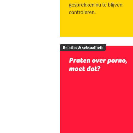
gesprekken nu te blijven
controleren.
Relaties & seksualiteit
Praten over porno,
moet dat?