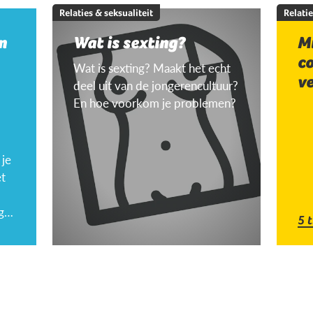
Relaties & seksualiteit
Relatie
n
Wat is sexting?
Mi
c
Wat is sexting? Maakt het echt
v
deel uit van de jongerencultuur?
En hoe voorkom je problemen?
 je
et
g’
5 