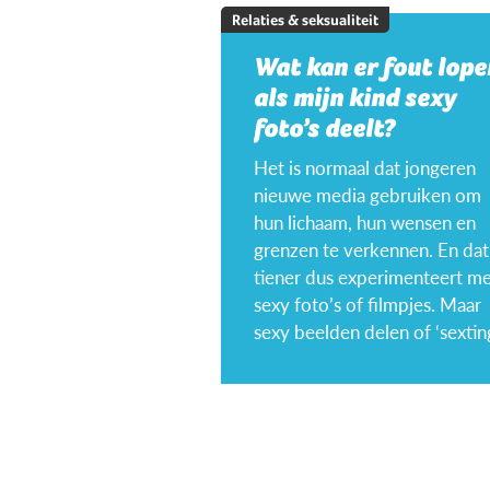
Relaties & seksualiteit
Wat kan er fout lope
als mijn kind sexy
foto’s deelt?
Het is normaal dat jongeren
nieuwe media gebruiken om
hun lichaam, hun wensen en
grenzen te verkennen. En dat
tiener dus experimenteert m
sexy foto’s of filmpjes. Maar
sexy beelden delen of ‘sextin
houdt een aantal risico’s in.