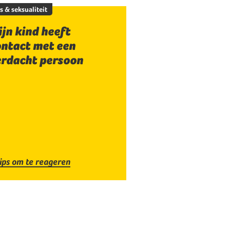
s & seksualiteit
jn kind heeft
ontact met een
erdacht persoon
tips om te reageren