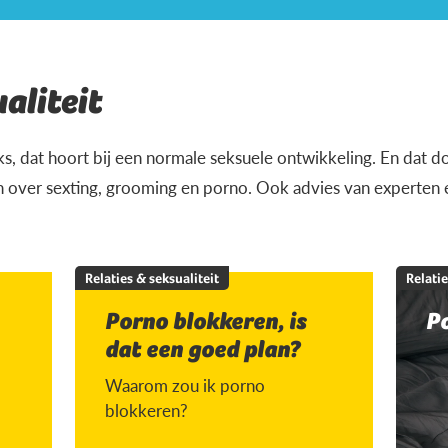
aliteit
, dat hoort bij een normale seksuele ontwikkeling. En dat do
n over sexting, grooming en porno. Ook advies van experten 
Relaties & seksualiteit
Relatie
Porno blokkeren, is
P
dat een goed plan?
Waarom zou ik porno
blokkeren?