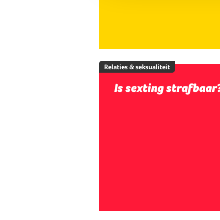
Relaties & seksualiteit
Is sexting strafbaar