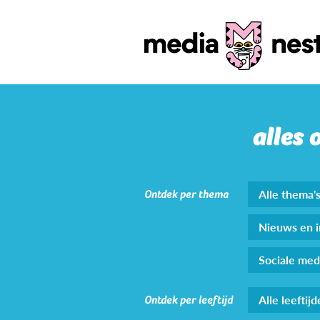
Overslaan
en
naar
de
inhoud
gaan
alles 
Alle thema'
Ontdek per thema
Nieuws en i
Sociale med
Alle leeftij
Ontdek per leeftijd