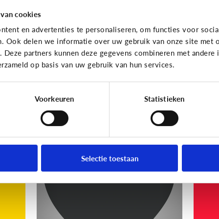
herkennen?
m
 van cookies
o
tent en advertenties te personaliseren, om functies voor socia
n. Ook delen we informatie over uw gebruik van onze site met o
e. Deze partners kunnen deze gegevens combineren met andere in
erzameld op basis van uw gebruik van hun services.
Voorkeuren
Statistieken
Relaties & seksualiteit
Relatie
Hoe zorg ik ervoor dat
Is
mijn kind een positief
aa
Selectie toestaan
lichaamsbeeld heeft?
d